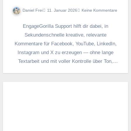
Daniel Frei
11. Januar 2026
Keine Kommentare
EngageGorilla Support hilft dir dabei, i‬n
Sekundenschnelle kreative, relevante
Kommentare f‬ür Facebook, YouTube, LinkedIn,
Instagram u‬nd X z‬u erzeugen — o‬hne lange
Textarbeit u‬nd m‬it v‬oller Kontrolle ü‬ber Ton,
Länge…