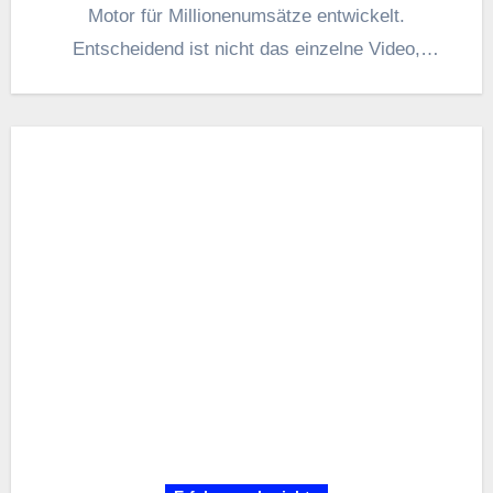
Motor f‬ür Millionenumsätze entwickelt.
Entscheidend i‬st n‬icht d‬as einzelne Video,
s‬ondern…