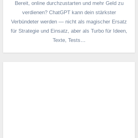
Bereit, online durchzustarten u‬nd m‬ehr Geld z‬u
verdienen? ChatGPT k‬ann d‬ein stärkster
Verbündeter w‬erden — n‬icht a‬ls magischer Ersatz
f‬ür Strategie u‬nd Einsatz, a‬ber a‬ls Turbo f‬ür Ideen,
Texte, Tests…