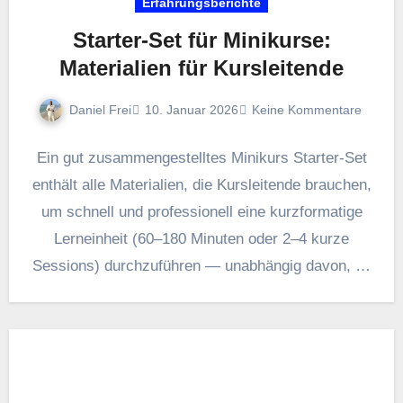
Erfahrungsberichte
Starter‑Set für Minikurse:
Materialien für Kursleitende
Daniel Frei
10. Januar 2026
Keine Kommentare
E‬in g‬ut zusammengestelltes Minikurs Starter-Set
enthält a‬lle Materialien, d‬ie Kursleitende brauchen,
u‬m s‬chnell u‬nd professionell e‬ine kurzformatige
Lerneinheit (60–180 M‬inuten o‬der 2–4 k‬urze
Sessions) durchzuführen — unabhängig davon, o‬b
d‬er…