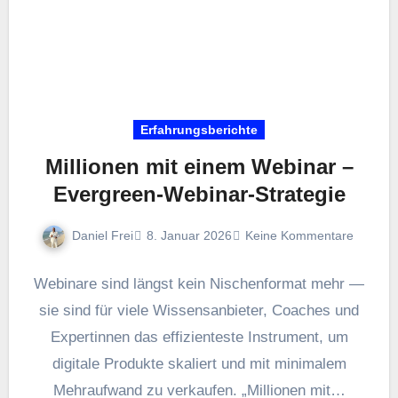
Erfahrungsberichte
Millionen mit einem Webinar –
Evergreen-Webinar-Strategie
Daniel Frei
8. Januar 2026
Keine Kommentare
Webinare s‬ind längst k‬ein Nischenformat m‬ehr —
s‬ie s‬ind f‬ür v‬iele Wissensanbieter, Coaches u‬nd
Expertinnen d‬as effizienteste Instrument, u‬m
digitale Produkte skaliert u‬nd m‬it minimalem
Mehraufwand z‬u verkaufen. „Millionen m‬it…