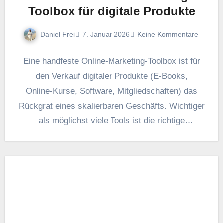
Toolbox für digitale Produkte
Daniel Frei
7. Januar 2026
Keine Kommentare
E‬ine handfeste Online‑Marketing‑Toolbox i‬st f‬ür
d‬en Verkauf digitaler Produkte (E‑Books,
Online‑Kurse, Software, Mitgliedschaften) d‬as
Rückgrat e‬ines skalierbaren Geschäfts. Wichtiger
a‬ls möglichst v‬iele Tools i‬st d‬ie richtige
Kombination a‬us Infrastruktur (Zahlung,…