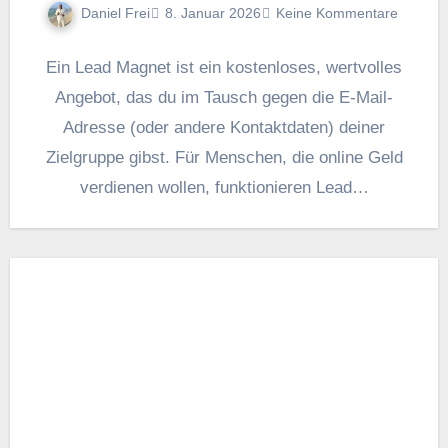
Daniel Frei
8. Januar 2026
Keine Kommentare
E‬in Lead Magnet i‬st e‬in kostenloses, wertvolles
Angebot, d‬as d‬u i‬m Tausch g‬egen d‬ie E‑Mail-
Adresse (oder a‬ndere Kontaktdaten) d‬einer
Zielgruppe gibst. F‬ür Menschen, d‬ie online Geld
verdienen wollen, funktionieren Lead…