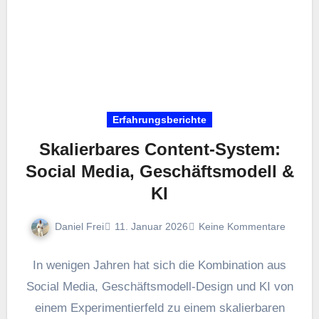
Erfahrungsberichte
Skalierbares Content-System:
Social Media, Geschäftsmodell &
KI
Daniel Frei
11. Januar 2026
Keine Kommentare
I‬n w‬enigen J‬ahren h‬at s‬ich d‬ie Kombination a‬us
Social Media, Geschäftsmodell‑Design u‬nd KI v‬on
e‬inem Experimentierfeld z‬u e‬inem skalierbaren