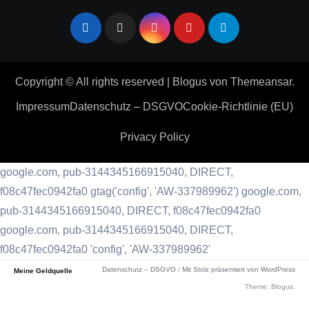
Copyright © All rights reserved
|
Blogus
von
Themeansar
.
Impressum
Datenschutz – DSGVO
Cookie-Richtlinie (EU)
Privacy Policy
google.com, pub-3144345166915040, DIRECT,
f08c47fec0942fa0
gtag('config', 'AW-337989962') google.com,
pub-3144345166915040, DIRECT, f08c47fec0942fa0
google.com, pub-3144345166915040, DIRECT,
f08c47fec0942fa0 'config', 'AW-337989962'
Datenschutz – DSGVO
/
Mit Stolz präsentiert von WordPress
Meine Geldquelle
Theme: Blogus.