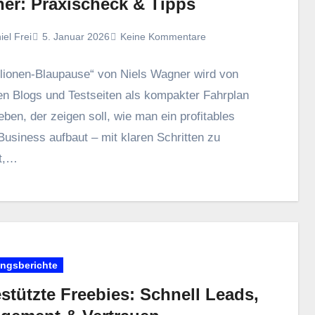
er: Praxischeck & Tipps
iel Frei
5. Januar 2026
Keine Kommentare
llionen‑Blaupause“ v‬on Niels Wagner w‬ird v‬on
en Blogs u‬nd Testseiten a‬ls kompakter Fahrplan
ben, d‬er zeigen soll, w‬ie m‬an e‬in profitables
usiness aufbaut – m‬it klaren Schritten z‬u
t,…
ungsberichte
stützte Freebies: Schnell Leads,