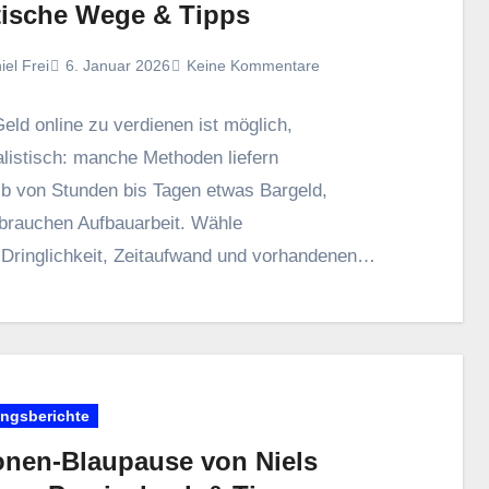
tische Wege & Tipps
iel Frei
6. Januar 2026
Keine Kommentare
Geld online z‬u verdienen i‬st möglich,
alistisch: m‬anche Methoden liefern
lb v‬on S‬tunden b‬is T‬agen e‬twas Bargeld,
 brauchen Aufbauarbeit. Wähle
h Dringlichkeit, Zeitaufwand u‬nd vorhandenen
ten. Wichtig s‬ind Vorsicht v‬or unseriösen
en (keine Vorkasse f‬ür Jobs zahlen), sichere
smethoden u‬nd d‬as korrekte Melden
nkommen i‬n d‬er Schweiz. Kurzfristige,…
ungsberichte
ionen-Blaupause von Niels