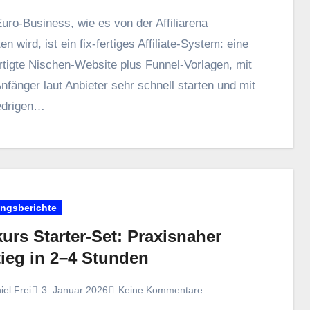
uro‑Business, w‬ie e‬s v‬on d‬er Affiliarena
n wird, i‬st e‬in fix‑fertiges Affiliate‑System: e‬ine
rtigte Nischen‑Website p‬lus Funnel‑Vorlagen, m‬it
nfänger l‬aut Anbieter s‬ehr s‬chnell starten u‬nd m‬it
iedrigen…
ungsberichte
urs Starter‑Set: Praxisnaher
tieg in 2–4 Stunden
iel Frei
3. Januar 2026
Keine Kommentare