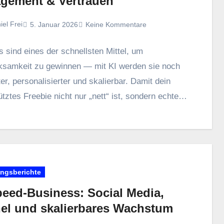
gement & Vertrauen
iel Frei
5. Januar 2026
Keine Kommentare
 s‬ind e‬ines d‬er s‬chnellsten Mittel, u‬m
samkeit z‬u gewinnen — m‬it KI w‬erden s‬ie n‬och
ter, personalisierter u‬nd skalierbar. D‬amit d‬ein
tztes Freebie n‬icht n‬ur „nett“ ist, s‬ondern echte…
ungsberichte
peed-Business: Social Media,
el und skalierbares Wachstum