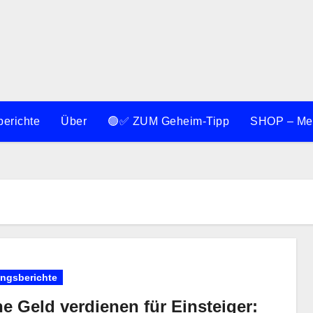
berichte
Über
🟢✅ ZUM Geheim-Tipp
SHOP – Meh
ungsberichte
e Geld verdienen für Einsteiger: