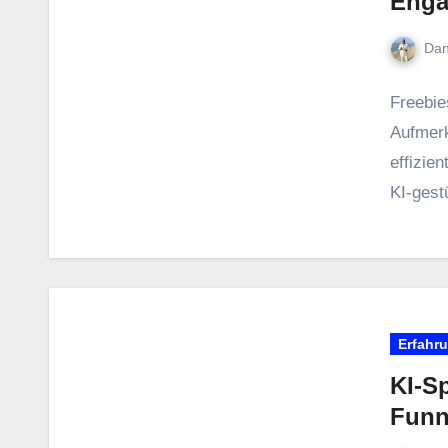
Enga
Dan
Freebies
Aufmerk
effizien
KI‑gestü
Erfahr
KI-S
Funn