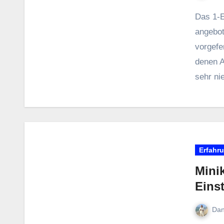
D‬as 1‑E
angebote
vorgefe
d‬enen A
s‬ehr n
Erfahr
Minik
Eins
Dan