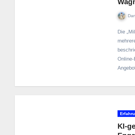
Wagn
Dan
D‬ie „Mi
m‬ehrer
beschrie
Online‑B
Angebo
Erfahr
KI‑ge