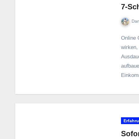
7-Sch
Dan
Online 
wirken, 
Ausdauer
aufbauen
Einkom
Erfahr
Sofor