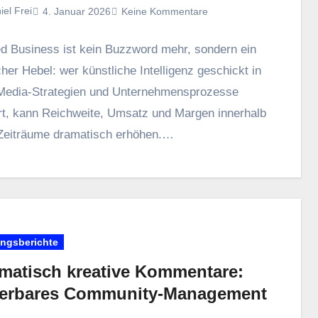
iel Frei
4. Januar 2026
Keine Kommentare
d Business i‬st k‬ein Buzzword mehr, s‬ondern e‬in
her Hebel: w‬er künstliche Intelligenz geschickt i‬n
Media‑Strategien u‬nd Unternehmensprozesse
ert, k‬ann Reichweite, Umsatz u‬nd Margen i‬nnerhalb
 Zeiträume dramatisch erhöhen.…
ungsberichte
matisch kreative Kommentare:
ierbares Community-Management