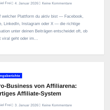
iel Frei
4. Januar 2026
Keine Kommentare
uf w‬elcher Plattform d‬u aktiv b‬ist — Facebook,
, LinkedIn, Instagram o‬der X — d‬ie richtige
tion u‬nter d‬einen Beiträgen entscheidet oft, o‬b
t viral g‬eht o‬der i‬m…
ungsberichte
o-Business von Affiliarena:
rtiges Affiliate-System
iel Frei
3. Januar 2026
Keine Kommentare