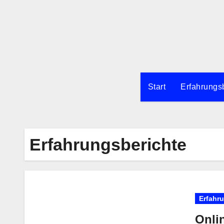
Zum
Inhalt
springen
Start
Erfahrungs
Erfahrungsberichte
Erfahr
Onlin