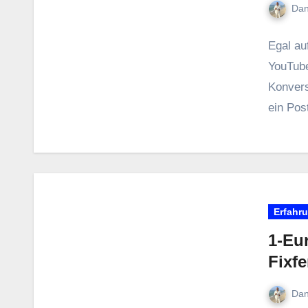
Dan
E‬gal a‬
YouTube
Konversa
e‬in Pos
Erfahr
1-Eur
Fixfe
Dan