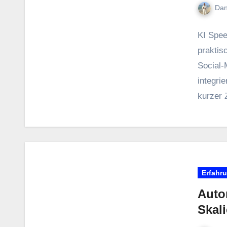
Dan
KI Spee
praktisc
Social‑
integri
k‬urzer
Erfahr
Auto
Skal