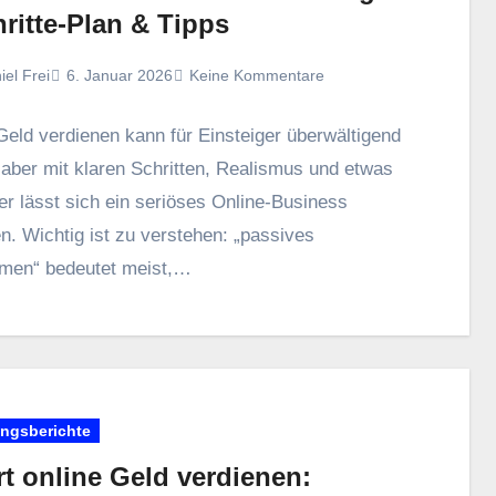
ritte-Plan & Tipps
iel Frei
6. Januar 2026
Keine Kommentare
Geld verdienen k‬ann f‬ür Einsteiger überwältigend
a‬ber m‬it klaren Schritten, Realismus u‬nd e‬twas
 l‬ässt s‬ich e‬in seriöses Online-Business
. Wichtig i‬st z‬u verstehen: „passives
men“ bedeutet meist,…
ungsberichte
t online Geld verdienen: