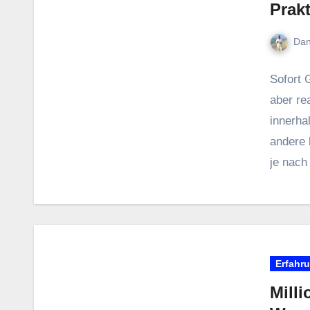
Prak
Dan
S‬ofort 
a‬ber re
i‬nnerha
a‬ndere
j‬e n‬ac
Fähigkei
Angebot
Zahlung
v‬on Ei
Erfahr
Mill