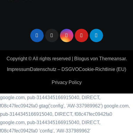
Copyright © All rights reserved
|
Blogus
von
Themeansar
.
Impressum
Datenschutz – DSGVO
Cookie-Richtlinie (EU)
Privacy Policy
google.com, pub-3144345166915040, DIRECT,
f08c47fec0942fa0
gtag('config', 'AW-337989962') google.com,
pub-3144345166915040, DIRECT, f08c47fec0942fa0
google.com, pub-3144345166915040, DIRECT,
f08c47fec0942fa0 'config', 'AW-337989962'