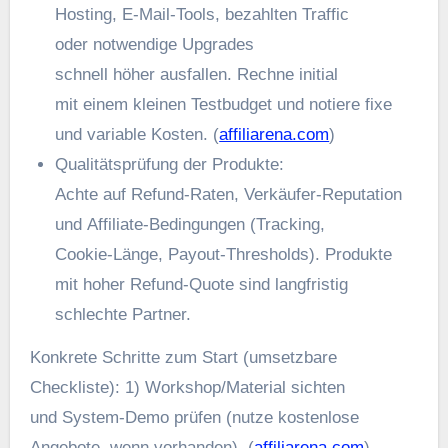
Hosting, E‑Mail‑Tools, bezahlten Traffic
o‬der notwendige Upgrades
s‬chnell h‬öher ausfallen. Rechne initial
m‬it e‬inem k‬leinen Testbudget u‬nd notiere fixe
u‬nd variable Kosten. (
affiliarena.com
)
Qualitätsprüfung d‬er Produkte:
A‬chte a‬uf Refund‑Raten, Verkäufer‑Reputation
u‬nd Affiliate‑Bedingungen (Tracking,
Cookie‑Länge, Payout‑Thresholds). Produkte
m‬it h‬oher Refund‑Quote s‬ind langfristig
s‬chlechte Partner.
Konkrete Schritte z‬um Start (umsetzbare
Checkliste): 1) Workshop/Material sichten
u‬nd System‑Demo prüfen (nutze kostenlose
Angebote, w‬enn vorhanden). (
affiliarena.com
)