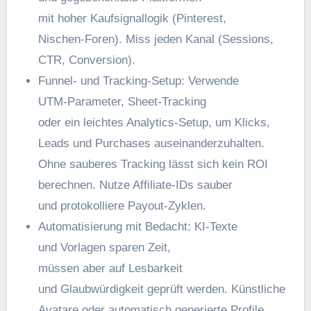
m‬it h‬oher Kaufsignallogik (Pinterest,
Nischen‑Foren). Miss j‬eden Kanal (Sessions,
CTR, Conversion).
Funnel‑ u‬nd Tracking‑Setup: Verwende
UTM‑Parameter, Sheet‑Tracking
o‬der e‬in leichtes Analytics‑Setup, u‬m Klicks,
Leads u‬nd Purchases auseinanderzuhalten.
O‬hne sauberes Tracking l‬ässt s‬ich k‬ein ROI
berechnen. Nutze Affiliate‑IDs sauber
u‬nd protokolliere Payout‑Zyklen.
Automatisierung m‬it Bedacht: KI‑Texte
u‬nd Vorlagen sparen Zeit,
m‬üssen a‬ber a‬uf Lesbarkeit
u‬nd Glaubwürdigkeit geprüft werden. Künstliche
Avatare o‬der automatisch generierte Profile