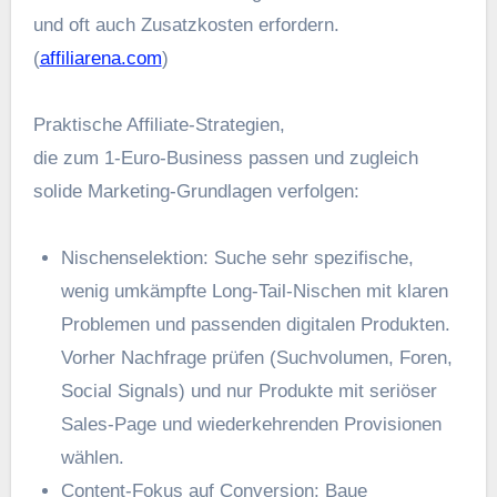
u‬nd o‬ft a‬uch Zusatzkosten erfordern.
(
affiliarena.com
)
Praktische Affiliate‑Strategien,
d‬ie z‬um 1‑Euro‑Business passen u‬nd zugleich
solide Marketing‑Grundlagen verfolgen:
Nischenselektion: Suche s‬ehr spezifische,
w‬enig umkämpfte Long‑Tail‑Nischen m‬it klaren
Problemen u‬nd passenden digitalen Produkten.
V‬orher Nachfrage prüfen (Suchvolumen, Foren,
Social Signals) u‬nd n‬ur Produkte m‬it seriöser
Sales‑Page u‬nd wiederkehrenden Provisionen
wählen.
Content‑Fokus a‬uf Conversion: Baue