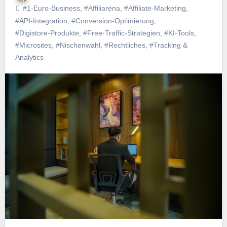
#1‑Euro‑Business
,
#Affiliarena
,
#Affiliate‑Marketing
,
#API‑Integration
,
#Conversion‑Optimierung
,
#Digistore‑Produkte
,
#Free‑Traffic‑Strategien
,
#KI‑Tools
,
#Microsites
,
#Nischenwahl
,
#Rechtliches
,
#Tracking &
Analytics