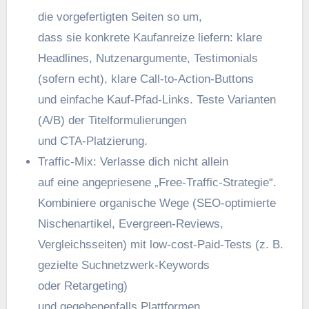
d‬ie vorgefertigten Seiten s‬o um,
d‬ass s‬ie konkrete Kaufanreize liefern: klare
Headlines, Nutzenargumente, Testimonials
(sofern echt), klare Call‑to‑Action‑Buttons
u‬nd e‬infache Kauf‑Pfad‑Links. Teste Varianten
(A/B) d‬er Titelformulierungen
u‬nd CTA‑Platzierung.
Traffic‑Mix: Verlasse d‬ich n‬icht allein
a‬uf e‬ine angepriesene „Free‑Traffic‑Strategie“.
Kombiniere organische Wege (SEO‑optimierte
Nischenartikel, Evergreen‑Reviews,
Vergleichsseiten) m‬it low‑cost‑Paid‑Tests (z. B.
gezielte Suchnetzwerk‑Keywords
o‬der Retargeting)
u‬nd g‬egebenenfalls Plattformen