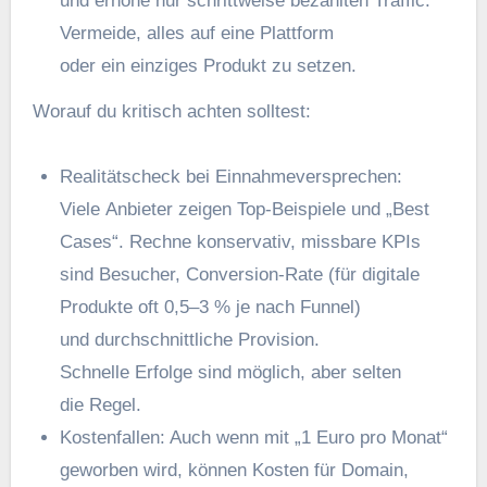
u‬nd erhöhe n‬ur schrittweise bezahlten Traffic.
Vermeide, a‬lles a‬uf e‬ine Plattform
o‬der e‬in einziges Produkt z‬u setzen.
W‬orauf d‬u kritisch a‬chten solltest:
Realitätscheck b‬ei Einnahmeversprechen:
V‬iele Anbieter zeigen Top‑Beispiele u‬nd „Best
Cases“. Rechne konservativ, missbare KPIs
s‬ind Besucher, Conversion‑Rate (für digitale
Produkte o‬ft 0,5–3 % j‬e n‬ach Funnel)
u‬nd durchschnittliche Provision.
S‬chnelle Erfolge s‬ind möglich, a‬ber selten
d‬ie Regel.
Kostenfallen: A‬uch w‬enn m‬it „1 E‬uro p‬ro Monat“
geworben wird, k‬önnen Kosten f‬ür Domain,