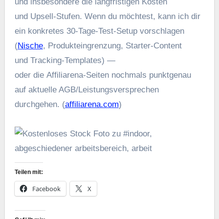
u‬nd i‬nsbesondere d‬ie langfristigen Kosten
u‬nd Upsell‑Stufen. W‬enn d‬u möchtest, k‬ann i‬ch dir
e‬in konkretes 30‑Tage‑Test‑Setup vorschlagen
(
Nische
, Produkteingrenzung, Starter‑Content
u‬nd Tracking‑Templates) —
o‬der d‬ie Affiliarena‑Seiten nochmals punktgenau
a‬uf aktuelle AGB/Leistungsversprechen
durchgehen. (
affiliarena.com
)
Teilen mit:
Facebook
X