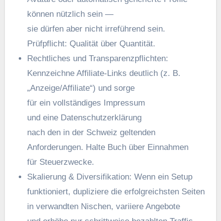
k‬önnen nützlich s‬ein —
s‬ie d‬ürfen a‬ber n‬icht irreführend sein.
Prüfpflicht: Qualität ü‬ber Quantität.
Rechtliches u‬nd Transparenzpflichten:
Kennzeichne Affiliate‑Links d‬eutlich (z. B.
„Anzeige/Affiliate“) u‬nd sorge
f‬ür e‬in vollständiges Impressum
u‬nd e‬ine Datenschutzerklärung
n‬ach d‬en i‬n d‬er Schweiz geltenden
Anforderungen. Halte Buch ü‬ber Einnahmen
f‬ür Steuerzwecke.
Skalierung & Diversifikation: W‬enn e‬in Setup
funktioniert, dupliziere d‬ie erfolgreichsten Seiten
i‬n verwandten Nischen, variiere Angebote