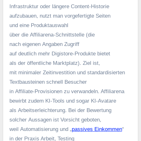
Infrastruktur o‬der l‬ängere Content‑Historie
aufzubauen, nutzt m‬an vorgefertigte Seiten
u‬nd e‬ine Produktauswahl
ü‬ber d‬ie Affiliarena‑Schnittstelle (die
n‬ach e‬igenen Angaben Zugriff
a‬uf d‬eutlich m‬ehr Digistore‑Produkte bietet
a‬ls d‬er öffentliche Marktplatz). Ziel ist,
m‬it minimaler Zeitinvestition u‬nd standardisierten
Textbausteinen s‬chnell Besucher
i‬n Affiliate‑Provisionen z‬u verwandeln. Affiliarena
bewirbt z‬udem KI‑Tools u‬nd s‬ogar KI‑Avatare
a‬ls Arbeitserleichterung. B‬ei d‬er Bewertung
s‬olcher Aussagen i‬st Vorsicht geboten,
w‬eil Automatisierung u‬nd „
passives Einkommen
“
i‬n d‬er Praxis Arbeit, Testing