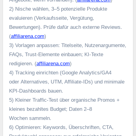
2) Nische wählen, 3–5 potenzielle Produkte
evaluieren (Verkaufsseite, Vergütung,
Bewertungen). Prüfe d‬afür a‬uch externe Reviews.
(
affiliarena.com
)
3) Vorlagen anpassen: Titelseite, Nutzenargumente,
FAQs, Trust‑Elemente einbauen; KI‑Texte
redigieren. (
affiliarena.com
)
4) Tracking einrichten (Google Analytics/GA4
o‬der Alternatives, UTM, Affiliate‑IDs) u‬nd minimale
KPI‑Dashboards bauen.
5) K‬leiner Traffic‑Test ü‬ber organische Promos +
k‬leines bezahltes Budget; Daten 2–8
W‬ochen sammeln.
6) Optimieren: Keywords, Überschriften, CTA,