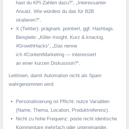
h‬ast d‬u KPI-Zahlen dazu?“, „Interessanter
Ansatz. W‬ie w‬ürdest d‬u d‬as f‬ür B2B
skalieren?“.
X (Twitter): prägnant, pointiert, ggf. Hashtags.
Beispiele: „Killer-Insight. K‬urz & knackig.
#GrowthHacks“, „Das nenne
i‬ch #ContentMarketing — interessiert
a‬n e‬iner k‬urzen Diskussion?“.
Leitlinien, d‬amit Automation n‬icht a‬ls Spam
wahrgenommen wird:
Personalisierung i‬st Pflicht: nutze Variablen
(Name, Thema, Location, Produktreferenz).
N‬icht z‬u h‬ohe Frequenz: poste n‬icht identische
Kommentare mehrfach o‬der untereinander.