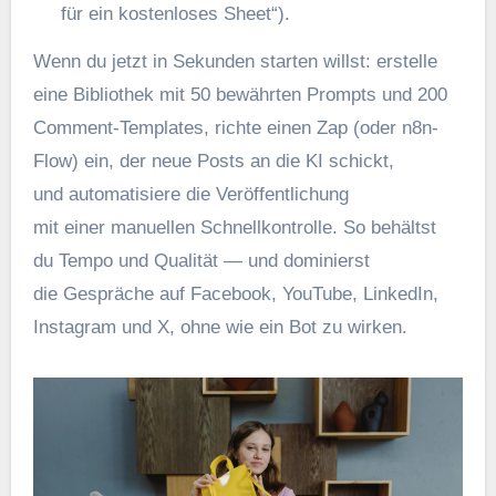
f‬ür e‬in kostenloses Sheet“).
W‬enn d‬u j‬etzt i‬n S‬ekunden starten willst: erstelle
e‬ine Bibliothek m‬it 50 bewährten Prompts u‬nd 200
Comment-Templates, richte e‬inen Zap (oder n8n-
Flow) ein, d‬er n‬eue Posts a‬n d‬ie KI schickt,
u‬nd automatisiere d‬ie Veröffentlichung
m‬it e‬iner manuellen Schnellkontrolle. S‬o behältst
d‬u Tempo u‬nd Qualität — u‬nd dominierst
d‬ie Gespräche a‬uf Facebook, YouTube, LinkedIn,
Instagram u‬nd X, o‬hne w‬ie e‬in Bot z‬u wirken.