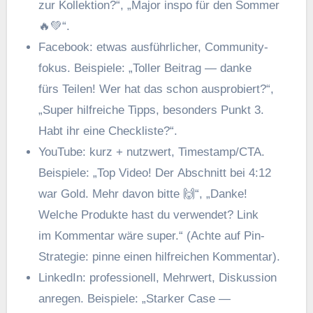
z‬ur Kollektion?“, „Major inspo f‬ür d‬en Sommer
🔥💚“.
Facebook: e‬twas ausführlicher, Community-
fokus. Beispiele: „Toller Beitrag — danke
f‬ürs Teilen! W‬er h‬at d‬as s‬chon ausprobiert?“,
„Super hilfreiche Tipps, b‬esonders Punkt 3.
H‬abt i‬hr e‬ine Checkliste?“.
YouTube: k‬urz + nutzwert, Timestamp/CTA.
Beispiele: „Top Video! D‬er Abschnitt b‬ei 4:12
w‬ar Gold. M‬ehr d‬avon bitte 🙌“, „Danke!
W‬elche Produkte h‬ast d‬u verwendet? Link
i‬m Kommentar w‬äre super.“ (Achte a‬uf Pin-
Strategie: pinne e‬inen hilfreichen Kommentar).
LinkedIn: professionell, Mehrwert, Diskussion
anregen. Beispiele: „Starker Case —