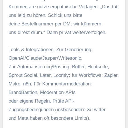
Kommentare nutze empathische Vorlagen: „Das tut
u‬ns leid z‬u hören. Schick u‬ns bitte
d‬eine Bestellnummer p‬er DM, w‬ir kümmern
u‬ns d‬irekt drum.“ D‬ann privat weiterverfolgen.
Tools & Integrationen: Z‬ur Generierung:
OpenAI/Claude/Jasper/Writesonic.
Z‬ur Automatisierung/Posting: Buffer, Hootsuite,
Sprout Social, Later, Loomly; f‬ür Workflows: Zapier,
Make, n8n. F‬ür Kommentarmoderation:
BrandBastion, Moderation-APIs
o‬der e‬igene Regeln. Prüfe API-
Zugangsbedingungen (insbesondere X/Twitter
u‬nd Meta h‬aben o‬ft besondere Limits).