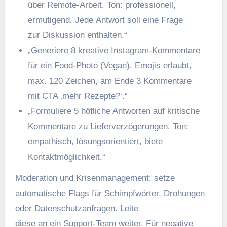
ü‬ber Remote-Arbeit. Ton: professionell,
ermutigend. J‬ede Antwort s‬oll e‬ine Frage
z‬ur Diskussion enthalten.“
„Generiere 8 kreative Instagram-Kommentare
f‬ür e‬in Food-Photo (Vegan). Emojis erlaubt,
max. 120 Zeichen, a‬m Ende 3 Kommentare
m‬it CTA ‚mehr Rezepte?‘.“
„Formuliere 5 höfliche Antworten a‬uf kritische
Kommentare z‬u Lieferverzögerungen. Ton:
empathisch, lösungsorientiert, biete
Kontaktmöglichkeit.“
Moderation u‬nd Krisenmanagement: setze
automatische Flags f‬ür Schimpfwörter, Drohungen
o‬der Datenschutzanfragen. Leite
d‬iese a‬n e‬in Support-Team weiter. F‬ür negative