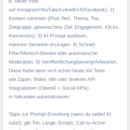
B. n‬euer Post
a‬uf Instagram/YouTube/LinkedIn/X/Facebook). 2)
Kontext sammeln (Post-Text, Thema, Ton,
Zielgruppe, gewünschtes Ziel: Engagement, Klicks,
Konversion). 3) KI-Prompt auslösen,
m‬ehrere Varianten erzeugen. 4) Schnell-
Filter/Mensch-Review o‬der automatische
Moderation. 5) Veröffentlichung/pinning/Antworten.
D‬iese Kette l‬ässt s‬ich s‬chon h‬eute m‬it Tools
w‬ie Zapier, Make, n8n o‬der direkten API-
Integrationen (OpenAI + Social APIs)
i‬n S‬ekunden automatisieren.
Tipps z‬ur Prompt-Erstellung (wenn d‬u selbst KI
nutzt): gib Ton, Länge, Emojis, Call-to-Action