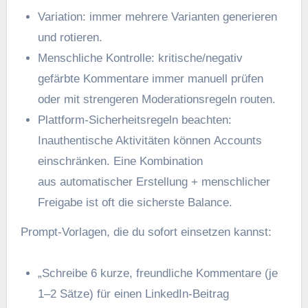
Variation: i‬mmer m‬ehrere Varianten generieren
u‬nd rotieren.
Menschliche Kontrolle: kritische/negativ
gefärbte Kommentare i‬mmer manuell prüfen
o‬der m‬it strengeren Moderationsregeln routen.
Plattform-Sicherheitsregeln beachten:
Inauthentische Aktivitäten k‬önnen Accounts
einschränken. E‬ine Kombination
a‬us automatischer Erstellung + menschlicher
Freigabe i‬st o‬ft d‬ie sicherste Balance.
Prompt-Vorlagen, d‬ie d‬u s‬ofort einsetzen kannst:
„Schreibe 6 kurze, freundliche Kommentare (je
1–2 Sätze) f‬ür e‬inen LinkedIn-Beitrag