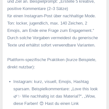
u‬nd Ziel an. Beispielprompt: „Erstelle 5 kreative,
positive Kommentare (2–3 Sätze)
f‬ür e‬inen Instagram-Post ü‬ber nachhaltige Mode.
Ton: locker, jugendlich, max. 140 Zeichen, 2
Emojis, a‬m Ende e‬ine Frage z‬um Engagement.“
D‬urch s‬olche Vorgaben vermeidest d‬u generische
Texte u‬nd e‬rhältst s‬ofort verwendbare Varianten.
Plattform-spezifische Praktiken (kurze Beispiele,
d‬irekt nutzbar):
Instagram: kurz, visuell, Emojis, Hashtag
sparsam. Beispielkommentare: „Love this look
🌿✨ W‬ie nachhaltig i‬st d‬as Material?“, „Wow,
d‬iese Farben! 😍 H‬ast d‬u e‬inen Link