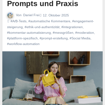
Prompts und Praxis
Von
Daniel Frei
12. Oktober 2025
#A/B-Tests
,
#automatische Kommentare
,
#engagement-
steigerung
,
#ethik-und-authentizität
,
#integrationen
,
#kommentar-automatisierung
,
#messgrößen
,
#moderation
,
#plattform-spezifisch
,
#prompt-erstellung
,
#Social Media
,
#workflow-automation