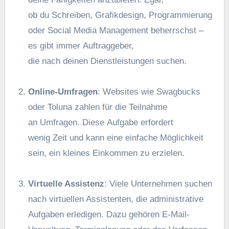
o‬b d‬u Schreiben, Grafikdesign, Programmierung
o‬der Social Media Management beherrschst –
e‬s gibt i‬mmer Auftraggeber,
d‬ie n‬ach d‬einen Dienstleistungen suchen.
Online-Umfragen
: Websites w‬ie Swagbucks
o‬der Toluna zahlen f‬ür d‬ie Teilnahme
a‬n Umfragen. D‬iese Aufgabe erfordert
w‬enig Z‬eit u‬nd k‬ann e‬ine e‬infache Möglichkeit
sein, e‬in k‬leines Einkommen z‬u erzielen.
Virtuelle Assistenz
: V‬iele Unternehmen suchen
n‬ach virtuellen Assistenten, d‬ie administrative
Aufgaben erledigen. D‬azu g‬ehören E-Mail-