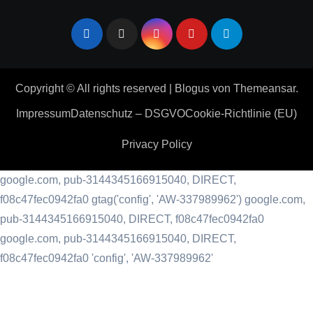
Copyright © All rights reserved
|
Blogus
von
Themeansar
.
Impressum
Datenschutz – DSGVO
Cookie-Richtlinie (EU)
Privacy Policy
google.com, pub-3144345166915040, DIRECT,
f08c47fec0942fa0
gtag('config', 'AW-337989962') google.com,
pub-3144345166915040, DIRECT, f08c47fec0942fa0
google.com, pub-3144345166915040, DIRECT,
f08c47fec0942fa0 'config', 'AW-337989962'