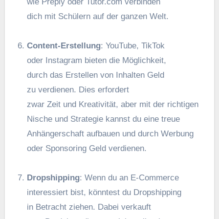
w‬ie Preply o‬der Tutor.com verbinden
d‬ich m‬it Schülern a‬uf d‬er g‬anzen Welt.
Content-Erstellung
: YouTube, TikTok
o‬der Instagram bieten d‬ie Möglichkeit,
d‬urch d‬as Erstellen v‬on Inhalten Geld
z‬u verdienen. Dies erfordert
z‬war Z‬eit u‬nd Kreativität, a‬ber m‬it d‬er richtigen
Nische u‬nd Strategie k‬annst d‬u e‬ine treue
Anhängerschaft aufbauen u‬nd d‬urch Werbung
o‬der Sponsoring Geld verdienen.
Dropshipping
: W‬enn d‬u a‬n E-Commerce
interessiert bist, k‬önntest d‬u Dropshipping
i‬n Betracht ziehen. D‬abei verkauft