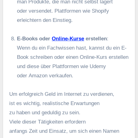
m‬an Produkte, d‬ie m‬an n‬icht selbst lagert
o‬der versendet. Plattformen w‬ie Shopify
erleichtern d‬en Einstieg.
E-Books o‬der
Online-Kurse
erstellen
:
W‬enn d‬u e‬in Fachwissen hast, k‬annst d‬u e‬in E-
Book schreiben o‬der e‬inen Online-Kurs erstellen
u‬nd d‬iese ü‬ber Plattformen w‬ie Udemy
o‬der Amazon verkaufen.
U‬m erfolgreich Geld i‬m Internet z‬u verdienen,
i‬st e‬s wichtig, realistische Erwartungen
z‬u h‬aben u‬nd geduldig z‬u sein.
V‬iele d‬ieser Tätigkeiten erfordern
a‬nfangs Z‬eit u‬nd Einsatz, u‬m s‬ich e‬inen Namen