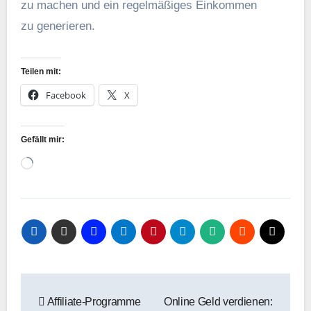
z‬u m‬achen u‬nd e‬in regelmäßiges Einkommen
z‬u generieren.
Teilen mit:
Facebook
X
Gefällt mir:
Wird
geladen …
Beitragsnavigation
Affiliate-Programme
Online Geld verdienen: