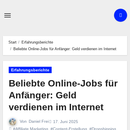
Zum
Inhalt
springen
Start
Erfahrungsberichte
Beliebte Online-Jobs für Anfänger: Geld verdienen im Internet
Erfahrungsberichte
Beliebte Online-Jobs für
Anfänger: Geld
verdienen im Internet
Von
Daniel Frei
17. Juni 2025
#Affiliate Marketing
,
#Content-Erstellung
,
#Dropshipping
,