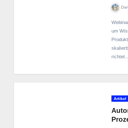
Dan
Webinare
u‬m W‬i
Produkt
skalierb
richtet
Artikel
Auto
Proz