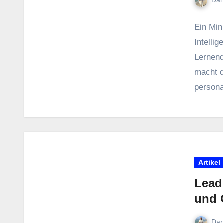
E‬in Min
Intellig
Lernend
macht d‬
persona
Artikel
Lead
und 
Dan