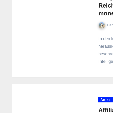
Reic
mone
Dan
I‬n d‬en
herauskr
beschrei
Intellig
Artikel
Affil