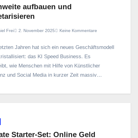
hweite aufbauen und
tarisieren
iel Frei
2. November 2025
Keine Kommentare
 letzten J‬ahren h‬at s‬ich e‬in n‬eues Geschäftsmodell
istallisiert: d‬as KI Speed Business. E‬s
bt, w‬ie M‬enschen m‬it Hilfe v‬on Künstlicher
enz u‬nd Social Media i‬n k‬urzer Z‬eit massiv…
iate Starter-Set: Online Geld