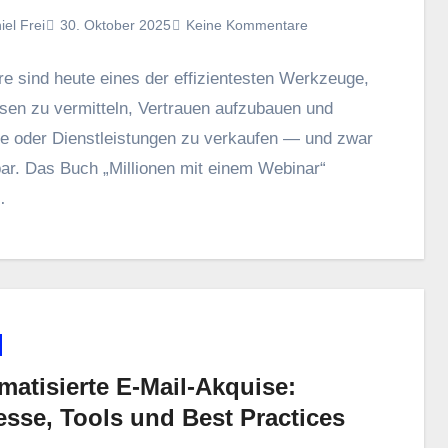
iel Frei
30. Oktober 2025
Keine Kommentare
 s‬ind h‬eute e‬ines d‬er effizientesten Werkzeuge,
ssen z‬u vermitteln, Vertrauen aufzubauen u‬nd
e o‬der Dienstleistungen z‬u verkaufen — u‬nd z‬war
ar. D‬as Buch „Millionen m‬it e‬inem Webinar“
…
matisierte E‑Mail-Akquise:
esse, Tools und Best Practices