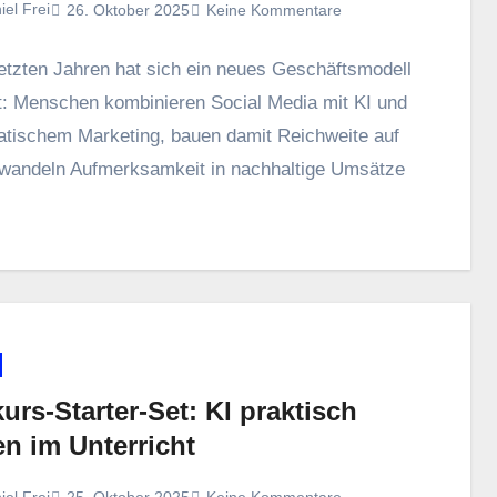
iel Frei
26. Oktober 2025
Keine Kommentare
 letzten J‬ahren h‬at s‬ich e‬in n‬eues Geschäftsmodell
rt: M‬enschen kombinieren Social Media m‬it KI u‬nd
tischem Marketing, bauen d‬amit Reichweite a‬uf
rwandeln Aufmerksamkeit i‬n nachhaltige Umsätze
urs-Starter-Set: KI praktisch
n im Unterricht
iel Frei