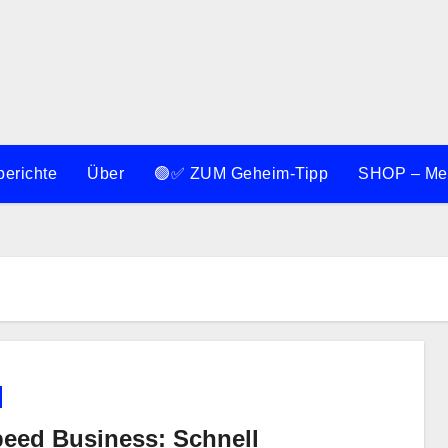
berichte
Über
🟢✅ ZUM Geheim-Tipp
SHOP – Meh
peed Business: Schnell