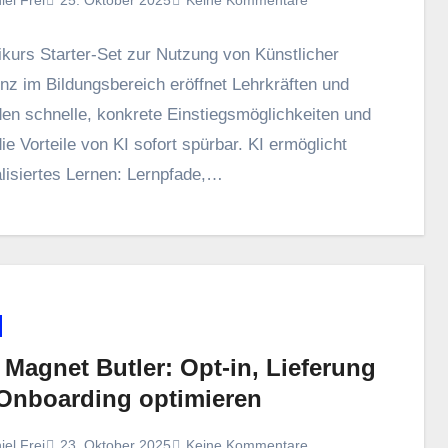
25. Oktober 2025
Keine Kommentare
ikurs Starter-Set z‬ur Nutzung v‬on Künstlicher
enz i‬m Bildungsbereich eröffnet Lehrkräften u‬nd
en schnelle, konkrete Einstiegsmöglichkeiten u‬nd
ie Vorteile v‬on KI s‬ofort spürbar. KI ermöglicht
lisiertes Lernen: Lernpfade,…
 Magnet Butler: Opt-in, Lieferung
Onboarding optimieren
iel Frei
23. Oktober 2025
Keine Kommentare