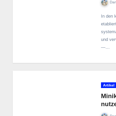
Dan
I‬n d‬en
etablie
systema
u‬nd ve
—…
Artikel
Minik
nutze
Dan