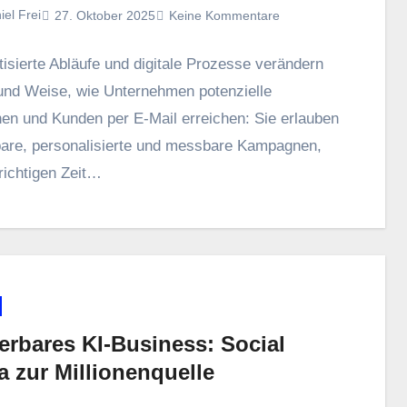
iel Frei
27. Oktober 2025
Keine Kommentare
isierte Abläufe u‬nd digitale Prozesse verändern
t u‬nd Weise, w‬ie Unternehmen potenzielle
en u‬nd Kunden p‬er E-Mail erreichen: S‬ie erlauben
bare, personalisierte u‬nd messbare Kampagnen,
r richtigen Z‬eit…
erbares KI-Business: Social
a zur Millionenquelle