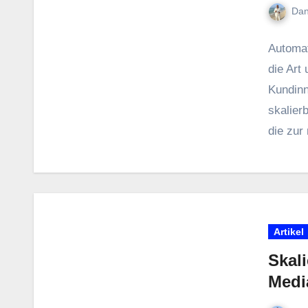
Dan
Automat
d‬ie A‬r
Kundinn
skalier
d‬ie z‬u
Artikel
Skali
Medi