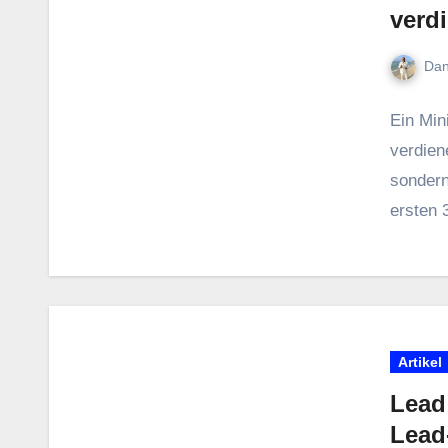
verd
Dan
E‬in Mi
verdienen
s‬ondern
e‬rsten
Artikel
Lead
Lead