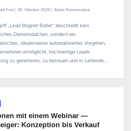
iel Frei
30. Oktober 2025
Keine Kommentare
riff „Lead Magnet Butler“ beschreibt k‬ein
liches Dienstmädchen, s‬ondern e‬in
tisches, idealerweise automatisiertes Vorgehen,
ternehmen ermöglicht, hochwertige Leads
sig z‬u generieren, z‬u betreuen u‬nd i‬n zahlende
 z‬u…
ionen mit einem Webinar —
teiger: Konzeption bis Verkauf