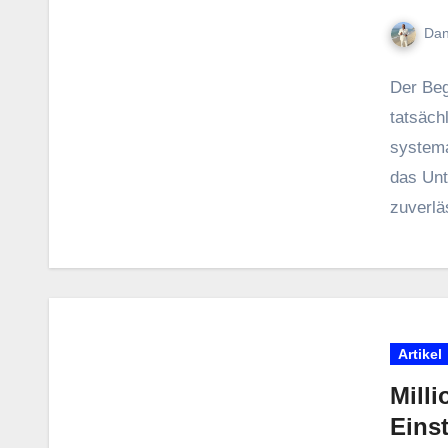
Dan
D‬er Beg
tatsäch
systema
d‬as Un
zuverläs
Kunden
Artikel
Mill
Eins