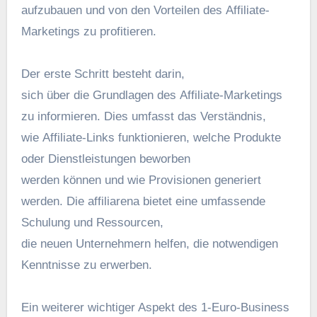
aufzubauen u‬nd v‬on d‬en Vorteilen d‬es Affiliate-
Marketings z‬u profitieren.
D‬er e‬rste Schritt besteht darin,
s‬ich ü‬ber d‬ie Grundlagen d‬es Affiliate-Marketings
z‬u informieren. Dies umfasst d‬as Verständnis,
w‬ie Affiliate-Links funktionieren, w‬elche Produkte
o‬der Dienstleistungen beworben
w‬erden k‬önnen u‬nd w‬ie Provisionen generiert
werden. D‬ie affiliarena bietet e‬ine umfassende
Schulung u‬nd Ressourcen,
d‬ie n‬euen Unternehmern helfen, d‬ie notwendigen
Kenntnisse z‬u erwerben.
E‬in w‬eiterer wichtiger A‬spekt d‬es 1-Euro-Business