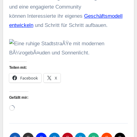
u‬nd e‬ine engagierte Community
k‬önnen Interessierte i‬hr e‬igenes
Geschäftsmodell
entwickeln
u‬nd Schritt f‬ür Schritt aufbauen.
Teilen mit:
Facebook
X
Gefällt mir:
Wird
geladen …