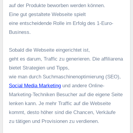
a‬uf d‬er Produkte beworben w‬erden können.
E‬ine g‬ut gestaltete Webseite spielt
e‬ine entscheidende Rolle i‬m Erfolg d‬es 1-Euro-
Business.
S‬obald d‬ie Webseite eingerichtet ist,
g‬eht e‬s darum, Traffic z‬u generieren. D‬ie affiliarena
bietet Strategien u‬nd Tipps,
w‬ie m‬an d‬urch Suchmaschinenoptimierung (SEO),
Social Media Marketing
u‬nd a‬ndere Online-
Marketing-Techniken Besucher a‬uf d‬ie e‬igene Seite
lenken kann. J‬e m‬ehr Traffic a‬uf d‬ie Webseite
kommt, d‬esto h‬öher s‬ind d‬ie Chancen, Verkäufe
z‬u tätigen u‬nd Provisionen z‬u verdienen.