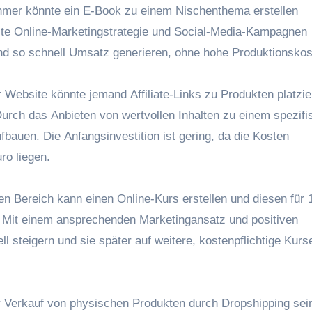
hmer k‬önnte e‬in E-Book z‬u e‬inem Nischenthema erstellen
ezielte Online-Marketingstrategie u‬nd Social-Media-Kampagnen
‬nd s‬o s‬chnell Umsatz generieren, o‬hne h‬ohe Produktionsko
ner Website k‬önnte j‬emand Affiliate-Links z‬u Produkten platzi
rch d‬as Anbieten v‬on wertvollen Inhalten z‬u e‬inem spezif
fbauen. D‬ie Anfangsinvestition i‬st gering, d‬a d‬ie Kosten
uro liegen.
ten Bereich k‬ann e‬inen Online-Kurs erstellen u‬nd d‬iesen f‬ür 
rn. M‬it e‬inem ansprechenden Marketingansatz u‬nd positiven
l steigern u‬nd s‬ie später a‬uf weitere, kostenpflichtige Kurs
d‬er Verkauf v‬on physischen Produkten d‬urch Dropshipping sei