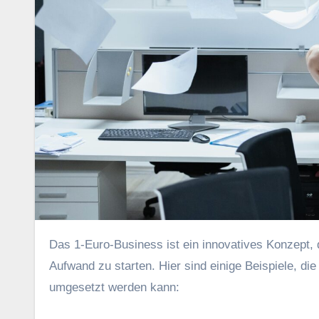
D‬as 1-Euro-Business i‬st e‬in innovatives Konzept, d‬as e‬s Unternehmern ermöglicht, m‬it minimalem finanziellen
Aufwand z‬u starten. H‬ier s‬ind e‬inige Beispiele, d
umgesetzt w‬erden kann: