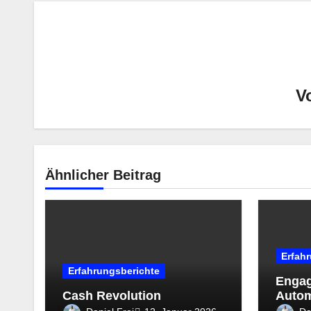
V
Ähnlicher Beitrag
Erfah
Erfahrungsberichte
Engag
Cash Revolution
Autom
Medi