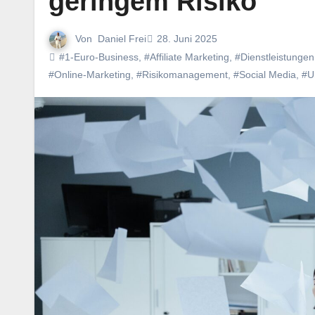
geringem Risiko
Von
Daniel Frei
28. Juni 2025
#1-Euro-Business
,
#Affiliate Marketing
,
#Dienstleistungen
#Online-Marketing
,
#Risikomanagement
,
#Social Media
,
#U