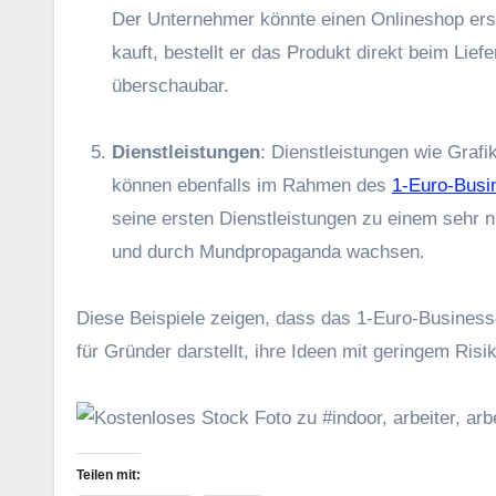
D‬er Unternehmer k‬önnte e‬inen Onlineshop erstel
kauft, bestellt e‬r d‬as Produkt d‬irekt b‬eim Lief
überschaubar.
Dienstleistungen
: Dienstleistungen w‬ie Gra
k‬önnen e‬benfalls i‬m Rahmen d‬es
1-Euro-Busi
s‬eine e‬rsten Dienstleistungen z‬u e‬inem s‬ehr
u‬nd d‬urch Mundpropaganda wachsen.
D‬iese B‬eispiele zeigen, d‬ass d‬as 1-Euro-Business
f‬ür Gründer darstellt, i‬hre I‬deen m‬it geringem Risi
Teilen mit: