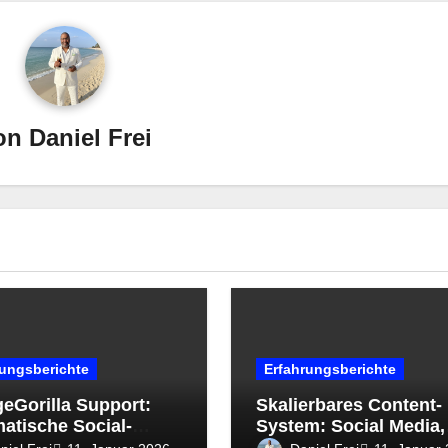
on
Daniel Frei
rungsberichte
Erfahrungsberichte
eGorilla Support:
Skalierbares Content-
atische Social-
System: Social Media,
a-Kommentare
Geschäftsmodell & KI