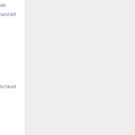
nde
nanziell
lichkeit