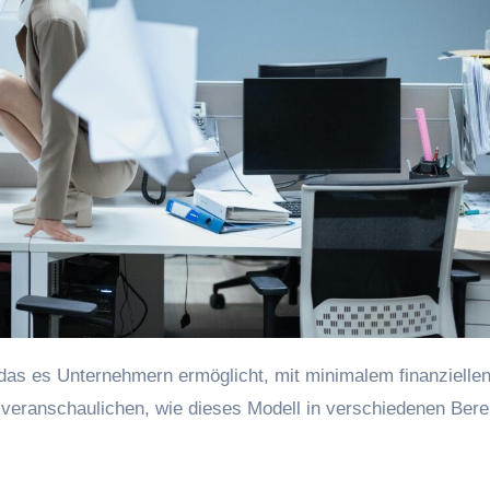
‬ie veranschaulichen, w‬ie d‬ieses Modell i‬n v‬erschiedenen Ber