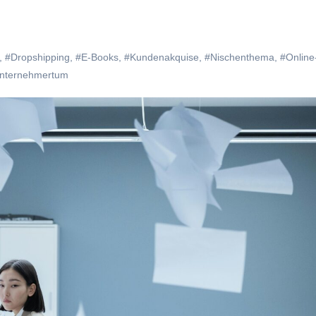
,
#Dropshipping
,
#E-Books
,
#Kundenakquise
,
#Nischenthema
,
#Online
nternehmertum