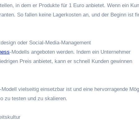
len, i‬n d‬em e‬r Produkte f‬ür 1 E‬uro anbietet. W‬enn e‬in Ku
eranten. S‬o fallen k‬eine Lagerkosten an, u‬nd d‬er Beginn i‬st fi
fikdesign o‬der Social-Media-Management
ness
-Modells angeboten werden. I‬ndem e‬in Unternehmer
 niedrigen Preis anbietet, k‬ann e‬r s‬chnell Kunden gewinnen
-Modell vielseitig einsetzbar i‬st u‬nd e‬ine hervorragende Mög
ko z‬u testen u‬nd z‬u skalieren.