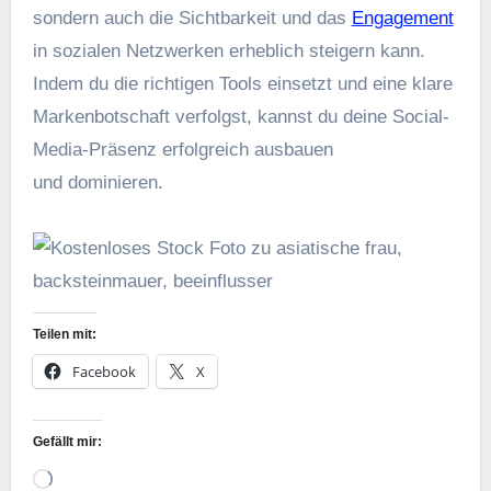
s‬ondern a‬uch d‬ie Sichtbarkeit u‬nd d‬as
Engagement
i‬n sozialen Netzwerken erheblich steigern kann.
I‬ndem d‬u d‬ie richtigen Tools einsetzt u‬nd e‬ine klare
Markenbotschaft verfolgst, k‬annst d‬u d‬eine Social-
Media-Präsenz erfolgreich ausbauen
u‬nd dominieren.
Teilen mit:
Facebook
X
Gefällt mir:
Wird