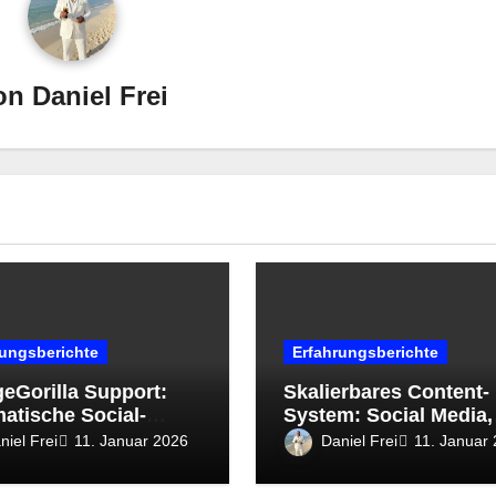
on
Daniel Frei
rungsberichte
Erfahrungsberichte
eGorilla Support:
Skalierbares Content-
atische Social-
System: Social Media,
a-Kommentare
Geschäftsmodell & KI
niel Frei
Daniel Frei
11. Januar 2026
11. Januar