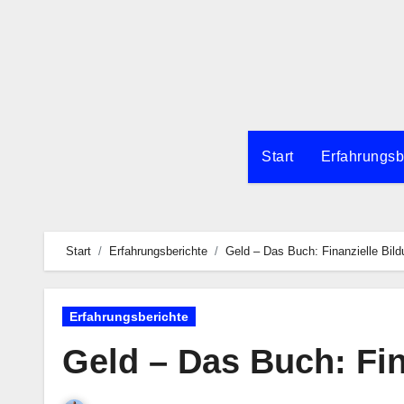
Zum
Inhalt
springen
Start
Erfahrungsb
Start
Erfahrungsberichte
Geld – Das Buch: Finanzielle Bildu
Erfahrungsberichte
Geld – Das Buch: Fina