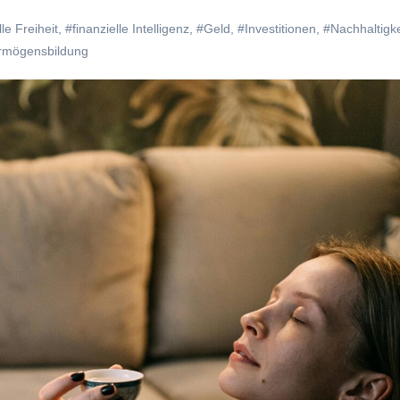
lle Freiheit
,
#finanzielle Intelligenz
,
#Geld
,
#Investitionen
,
#Nachhaltigke
rmögensbildung