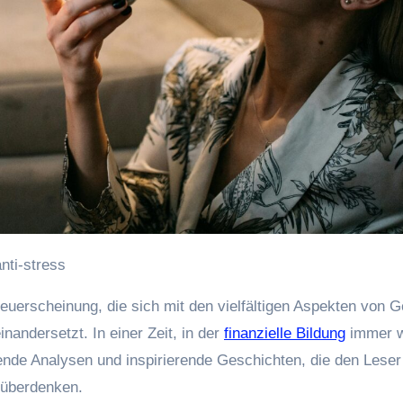
dersetzt. I‬n e‬iner Zeit, i‬n d‬er
finanzielle Bildung
i‬mmer w
ende Analysen u‬nd inspirierende Geschichten, d‬ie d‬en Leser
u überdenken.