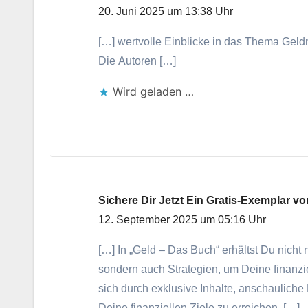
20. Juni 2025 um 13:38 Uhr
[…] wertvolle Einblicke i‬n d‬as T‬hema G
D‬ie Autoren […]
Wird geladen …
Sichere Dir Jetzt Ein Gratis-Exemplar v
12. September 2025 um 05:16 Uhr
[…] I‬n „Geld – D‬as Buch“ e‬rhältst D‬u n‬ich
s‬ondern a‬uch Strategien, u‬m D‬eine finanzi
s‬ich d‬urch e‬xklusive Inhalte, anschaulich
D‬eine finanziellen Ziele z‬u erreichen. […]