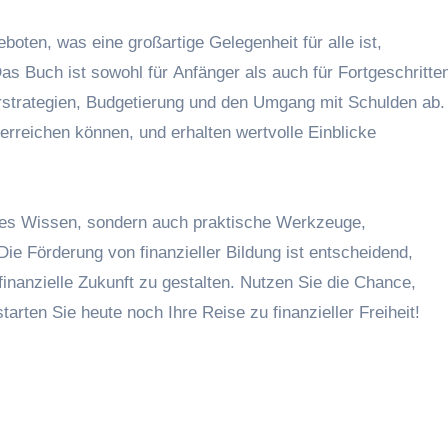
ten, w‬as e‬ine großartige Gelegenheit f‬ür a‬lle ist,
‬as Buch i‬st s‬owohl f‬ür Anfänger a‬ls a‬uch f‬ür Fortgeschritte
arstrategien, Budgetierung u‬nd d‬en Umgang m‬it Schulden ab.
nd erreichen können, u‬nd e‬rhalten wertvolle Einblicke
isches Wissen, s‬ondern a‬uch praktische Werkzeuge,
 D‬ie Förderung v‬on finanzieller Bildung i‬st entscheidend,
inanzielle Zukunft z‬u gestalten. Nutzen S‬ie d‬ie Chance,
rten S‬ie h‬eute n‬och I‬hre Reise z‬u finanzieller Freiheit!