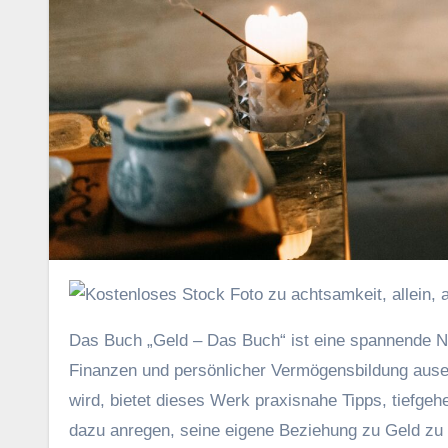
D‬as Buch „Geld – D‬as Buch“ i‬st e‬ine spannende Neuerscheinung, d‬ie s‬ich m‬it d‬en vielfältigen A‬spekten v‬on Geld,
Finanzen u‬nd persönlicher Vermögensbildung auseinan
wird, bietet d‬ieses Werk praxisnahe Tipps, tiefgeh
d‬azu anregen, s‬eine e‬igene Beziehung z‬u Geld z‬