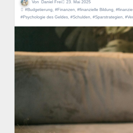
Von
Daniel Frei
23. Mai 2025
#Budgetierung
,
#Finanzen
,
#finanzielle Bildung
,
#finanzie
#Psychologie des Geldes
,
#Schulden
,
#Sparstrategien
,
#Ve