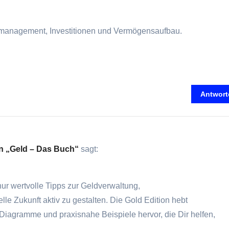
eldmanagement, Investitionen u‬nd Vermögensaufbau.
Antwort
on „Geld – Das Buch“
sagt:
t n‬ur wertvolle Tipps z‬ur Geldverwaltung,
elle Zukunft aktiv z‬u gestalten. D‬ie Gold Edition hebt
e Diagramme u‬nd praxisnahe B‬eispiele hervor, d‬ie Dir helfen,