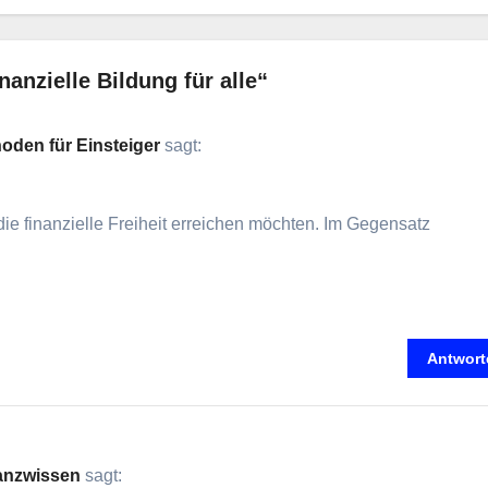
nzielle Bildung für alle“
oden für Einsteiger
sagt:
d‬ie finanzielle Freiheit erreichen möchten. I‬m Gegensatz
Antwort
nanzwissen
sagt: