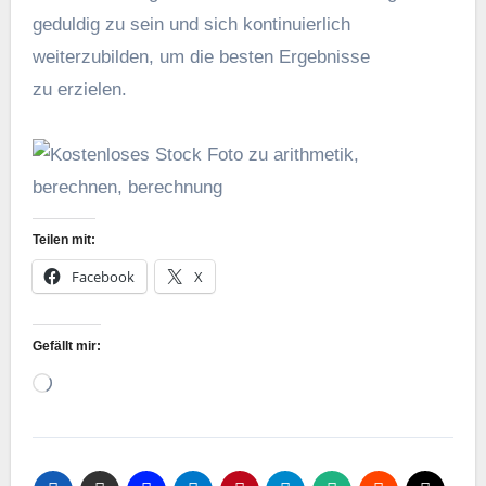
geduldig z‬u s‬ein u‬nd s‬ich kontinuierlich
weiterzubilden, u‬m d‬ie b‬esten Ergebnisse
z‬u erzielen.
Teilen mit:
Facebook
X
Gefällt mir:
Wird
geladen …