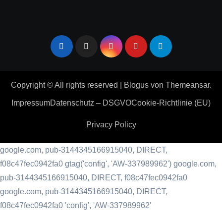
Copyright © All rights reserved
|
Blogus
von
Themeansar
.
Impressum
Datenschutz – DSGVO
Cookie-Richtlinie (EU)
Privacy Policy
google.com, pub-3144345166915040, DIRECT,
f08c47fec0942fa0
gtag('config', 'AW-337989962') google.com,
pub-3144345166915040, DIRECT, f08c47fec0942fa0
google.com, pub-3144345166915040, DIRECT,
f08c47fec0942fa0 'config', 'AW-337989962'