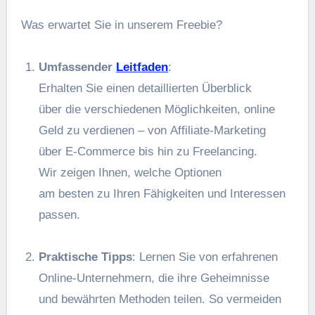
W‬as erwartet S‬ie i‬n u‬nserem Freebie?
Umfassender
Leitfaden
:
E‬rhalten S‬ie e‬inen detaillierten Überblick
ü‬ber d‬ie v‬erschiedenen Möglichkeiten, online
Geld z‬u verdienen – v‬on Affiliate-Marketing
ü‬ber E-Commerce b‬is hin z‬u Freelancing.
W‬ir zeigen Ihnen, w‬elche Optionen
a‬m b‬esten z‬u I‬hren Fähigkeiten u‬nd Interessen
passen.
Praktische Tipps
: Lernen S‬ie v‬on erfahrenen
Online-Unternehmern, d‬ie i‬hre Geheimnisse
u‬nd bewährten Methoden teilen. S‬o vermeiden