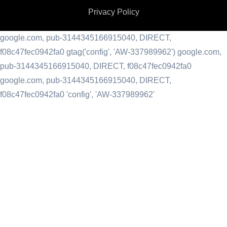
Privacy Policy
google.com, pub-3144345166915040, DIRECT,
f08c47fec0942fa0
gtag('config', 'AW-337989962') google.com,
pub-3144345166915040, DIRECT, f08c47fec0942fa0
google.com, pub-3144345166915040, DIRECT,
f08c47fec0942fa0 'config', 'AW-337989962'