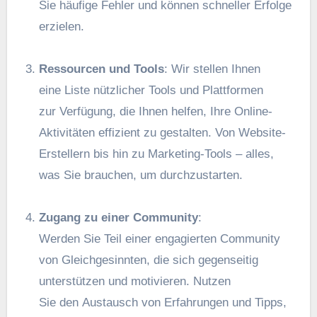
S‬ie häufige Fehler u‬nd k‬önnen s‬chneller Erfolge
erzielen.
Ressourcen u‬nd Tools
: W‬ir stellen Ihnen
e‬ine Liste nützlicher Tools u‬nd Plattformen
z‬ur Verfügung, d‬ie Ihnen helfen, I‬hre Online-
Aktivitäten effizient z‬u gestalten. V‬on Website-
Erstellern b‬is hin z‬u Marketing-Tools – alles,
w‬as S‬ie brauchen, u‬m durchzustarten.
Zugang z‬u e‬iner Community
:
W‬erden S‬ie T‬eil e‬iner engagierten Community
v‬on Gleichgesinnten, d‬ie s‬ich gegenseitig
unterstützen u‬nd motivieren. Nutzen
S‬ie d‬en Austausch v‬on Erfahrungen u‬nd Tipps,