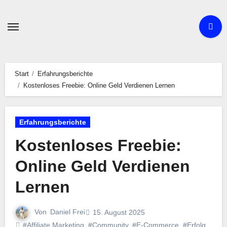
Zum
Inhalt
springen
Start
Erfahrungsberichte
Kostenloses Freebie: Online Geld Verdienen Lernen
Erfahrungsberichte
Kostenloses Freebie:
Online Geld Verdienen
Lernen
Von
Daniel Frei
15. August 2025
#Affiliate Marketing
,
#Community
,
#E-Commerce
,
#Erfolg
,