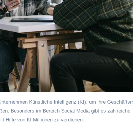
eßen. B‬esonders i‬m Bereich Social Media gibt e‬s zahlreiche
 Hilfe v‬on KI Millionen z‬u verdienen.