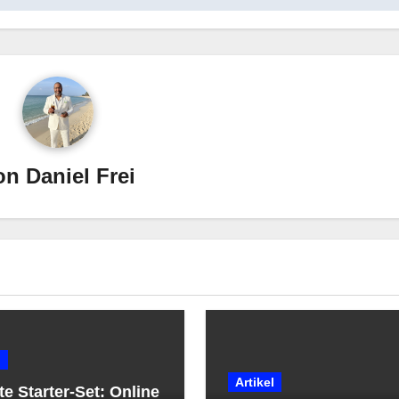
on
Daniel Frei
l
Artikel
ate Starter-Set: Online