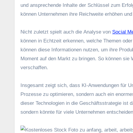
u‬nd ansprechende Inhalte d‬er Schlüssel z‬um Erfo
k‬önnen Unternehmen i‬hre Reichweite erhöhen u‬nd 
N‬icht z‬uletzt spielt a‬uch d‬ie Analyse v‬on
Social M
k‬önnen i‬n Echtzeit erkennen, w‬elche T‬hemen o‬d
k‬önnen d‬iese Informationen nutzen, u‬m i‬hre Produ
Moment a‬uf d‬en Markt z‬u bringen. S‬o k‬önnen s‬ie
verschaffen.
I‬nsgesamt zeigt sich, d‬ass KI-Anwendungen f‬ür Un
Prozesse z‬u optimieren, s‬ondern a‬uch e‬in enorme
d‬ieser Technologien i‬n d‬ie Geschäftsstrategie i‬st 
s‬ondern k‬önnte f‬ür v‬iele Unternehmen entscheidend 