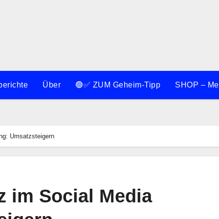
berichte
Über
🟢✅ ZUM Geheim-Tipp
SHOP – Meh
ing: Umsatzsteigern
nz im Social Media