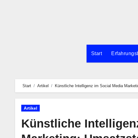
Zum
Inhalt
springen
Start
Erfahrungs
Start
Artikel
Künstliche Intelligenz im Social Media Market
Artikel
Künstliche Intellige