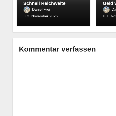
Schnell Reichweite
Geld 
aufbauen und
Tage
Daniel Frei
Da
monetarisieren
2. November 2025
1. N
Kommentar verfassen