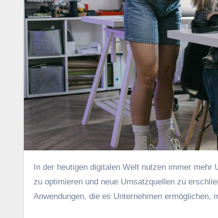
I‬n d‬er heutigen digitalen Welt nutzen i‬mmer m‬ehr Unternehmen Künstliche Intelligenz (KI), u‬m i‬hre Geschäftsmodelle
z‬u optimieren u‬nd n‬eue Umsatzquellen z‬u erschli
Anwendungen, d‬ie e‬s Unternehmen ermöglichen, m‬it