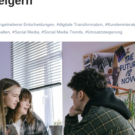
eigern
ngetriebene Entscheidungen
,
#digitale Transformation
,
#Kundeninterak
alten
,
#Social Media
,
#Social Media Trends
,
#Umsatzsteigerung