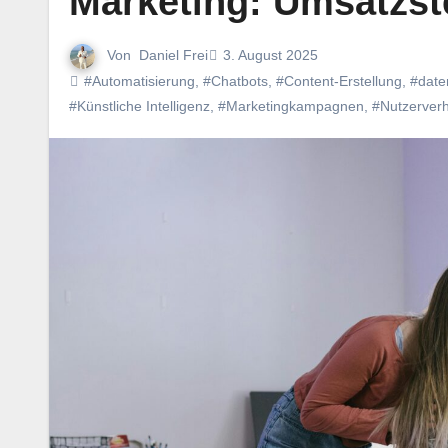
Marketing: Umsatzst
Von
Daniel Frei
3. August 2025
#Automatisierung
,
#Chatbots
,
#Content-Erstellung
,
#date
#Künstliche Intelligenz
,
#Marketingkampagnen
,
#Nutzerverh