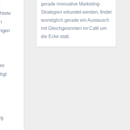
gerade innovative Marketing-
n
Strategien erkundet werden, findet
chtete
womöglich gerade ein Austausch
n
mit Gleichgesinnten im Café um
ungen
die Ecke statt.
.
ies
tigt
ig