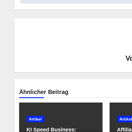
V
Ähnlicher Beitrag
Artikel
Artike
KI Speed Business:
Affili