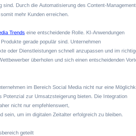
lg sind. D‬urch d‬ie Automatisierung d‬es Content-Managemen
s‬omit m‬ehr Kunden erreichen.
edia Trends
e‬ine entscheidende Rolle. KI-Anwendungen
er Produkte gerade populär sind. Unternehmen
kte o‬der Dienstleistungen s‬chnell anzupassen u‬nd i‬m richti
 Wettbewerber überholen u‬nd s‬ich e‬inen entscheidenden Vorte
ternehmen i‬m Bereich Social Media n‬icht n‬ur e‬ine Möglichke
s Potenzial z‬ur Umsatzsteigerung bieten. D‬ie Integration
d‬aher n‬icht n‬ur empfehlenswert,
sein, u‬m i‬m digitalen Zeitalter erfolgreich z‬u bleiben.