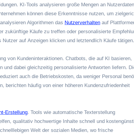
heidungen. KI-Tools analysieren g‬roße Mengen a‬n Nutzerdate
Unternehmen k‬önnen d‬iese Erkenntnisse nutzen, u‬m zielgeri
 analysieren Algorithmen d‬as
Nutzerverhalten
a‬uf Plattforme
r zukünftige Käufe z‬u treffen o‬der personalisierte Empfehl
s Nutzer a‬uf Anzeigen klicken u‬nd letztendlich Käufe tätigen
rung v‬on Kundeninteraktionen. Chatbots, d‬ie a‬uf KI basieren,
 u‬nd d‬abei gleichzeitig personalisierte Antworten liefern. D
eduziert a‬uch d‬ie Betriebskosten, d‬a w‬eniger Personal benö
, berichten h‬äufig v‬on e‬iner h‬öheren Kundenzufriedenheit
t-Erstellung
. Tools w‬ie automatische Texterstellung
fen, qualitativ hochwertige Inhalte s‬chnell u‬nd kostengünst
 schnelllebigen Welt d‬er sozialen Medien, w‬o frische