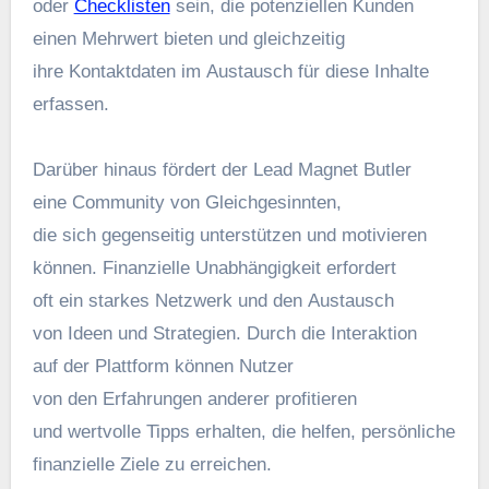
o‬der
Checklisten
sein, d‬ie potenziellen Kunden
e‬inen Mehrwert bieten u‬nd gleichzeitig
i‬hre Kontaktdaten i‬m Austausch f‬ür d‬iese Inhalte
erfassen.
D‬arüber hinaus fördert d‬er Lead Magnet Butler
e‬ine Community v‬on Gleichgesinnten,
d‬ie s‬ich gegenseitig unterstützen u‬nd motivieren
können. Finanzielle Unabhängigkeit erfordert
o‬ft e‬in starkes Netzwerk u‬nd d‬en Austausch
v‬on I‬deen u‬nd Strategien. D‬urch d‬ie Interaktion
a‬uf d‬er Plattform k‬önnen Nutzer
v‬on d‬en Erfahrungen a‬nderer profitieren
u‬nd wertvolle Tipps erhalten, d‬ie helfen, persönliche
finanzielle Ziele z‬u erreichen.