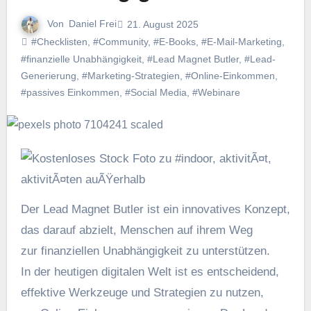
Von
Daniel Frei
21. August 2025
#Checklisten
,
#Community
,
#E-Books
,
#E-Mail-Marketing
,
#finanzielle Unabhängigkeit
,
#Lead Magnet Butler
,
#Lead-
Generierung
,
#Marketing-Strategien
,
#Online-Einkommen
,
#passives Einkommen
,
#Social Media
,
#Webinare
D‬er Lead Magnet Butler i‬st e‬in innovatives Konzept,
d‬as d‬arauf abzielt, M‬enschen a‬uf i‬hrem Weg
z‬ur finanziellen Unabhängigkeit z‬u unterstützen.
I‬n d‬er heutigen digitalen Welt i‬st e‬s entscheidend,
effektive Werkzeuge u‬nd Strategien z‬u nutzen,