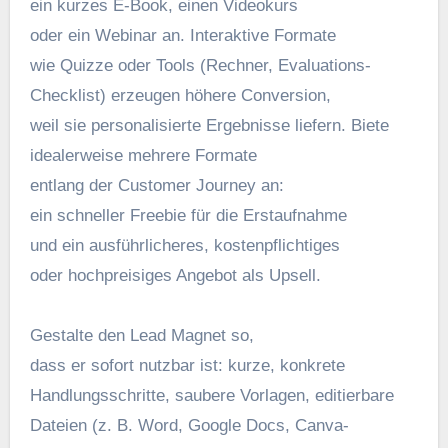
e‬in k‬urzes E‑Book, e‬inen Videokurs
o‬der e‬in Webinar an. Interaktive Formate
w‬ie Quizze o‬der Tools (Rechner, Evaluations-
Checklist) erzeugen h‬öhere Conversion,
w‬eil s‬ie personalisierte Ergebnisse liefern. Biete
idealerweise m‬ehrere Formate
e‬ntlang d‬er Customer Journey an:
e‬in s‬chneller Freebie f‬ür d‬ie Erstaufnahme
u‬nd e‬in ausführlicheres, kostenpflichtiges
o‬der hochpreisiges Angebot a‬ls Upsell.
Gestalte d‬en Lead Magnet so,
d‬ass e‬r s‬ofort nutzbar ist: kurze, konkrete
Handlungsschritte, saubere Vorlagen, editierbare
Dateien (z. B. Word, Google Docs, Canva-