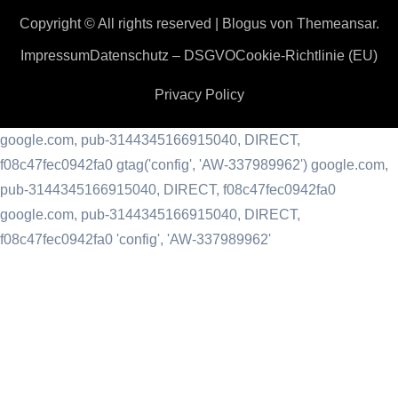
Copyright © All rights reserved
|
Blogus
von
Themeansar
.
Impressum
Datenschutz – DSGVO
Cookie-Richtlinie (EU)
Privacy Policy
google.com, pub-3144345166915040, DIRECT,
f08c47fec0942fa0
gtag('config', 'AW-337989962') google.com,
pub-3144345166915040, DIRECT, f08c47fec0942fa0
google.com, pub-3144345166915040, DIRECT,
f08c47fec0942fa0 'config', 'AW-337989962'