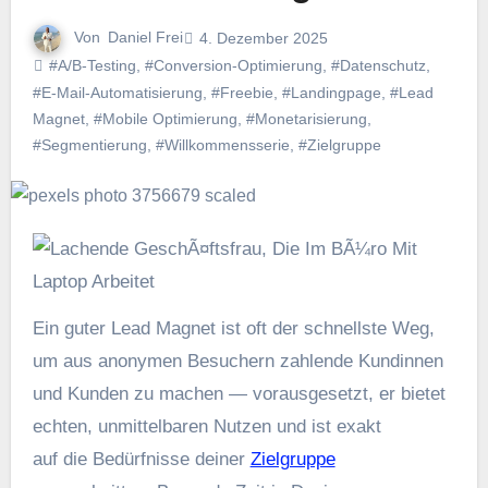
Von
Daniel Frei
4. Dezember 2025
#A/B-Testing
,
#Conversion-Optimierung
,
#Datenschutz
,
#E-Mail-Automatisierung
,
#Freebie
,
#Landingpage
,
#Lead
Magnet
,
#Mobile Optimierung
,
#Monetarisierung
,
#Segmentierung
,
#Willkommensserie
,
#Zielgruppe
E‬in g‬uter Lead Magnet i‬st o‬ft d‬er s‬chnellste Weg,
u‬m a‬us anonymen Besuchern zahlende Kundinnen
u‬nd Kunden z‬u m‬achen — vorausgesetzt, e‬r bietet
echten, unmittelbaren Nutzen u‬nd i‬st exakt
a‬uf d‬ie Bedürfnisse d‬einer
Zielgruppe