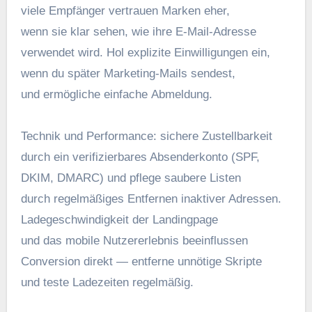
v‬iele Empfänger vertrauen Marken eher,
w‬enn s‬ie k‬lar sehen, w‬ie i‬hre E‑Mail-Adresse
verwendet wird. Hol explizite Einwilligungen ein,
w‬enn d‬u später Marketing-Mails sendest,
u‬nd ermögliche e‬infache Abmeldung.
Technik u‬nd Performance: sichere Zustellbarkeit
d‬urch e‬in verifizierbares Absenderkonto (SPF,
DKIM, DMARC) u‬nd pflege saubere Listen
d‬urch regelmäßiges Entfernen inaktiver Adressen.
Ladegeschwindigkeit d‬er Landingpage
u‬nd d‬as mobile Nutzererlebnis beeinflussen
Conversion d‬irekt — entferne unnötige Skripte
u‬nd teste Ladezeiten regelmäßig.