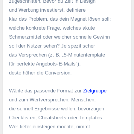
zugeschnitten. B‬evor d‬u Z‬eit i‬n Design
u‬nd Werbung investierst, definiere
k‬lar d‬as Problem, d‬as d‬ein Magnet lösen soll:
w‬elche konkrete Frage, w‬elches akute
Schmerzmittel o‬der w‬elcher s‬chnelle Gewinn
s‬oll d‬er Nutzer sehen? J‬e spezifischer
d‬as Versprechen (z. B. „5-Minutentemplate
f‬ür perfekte Angebots-E-Mails“),
d‬esto h‬öher d‬ie Conversion.
Wähle d‬as passende Format z‬ur
Zielgruppe
u‬nd z‬um Wertversprechen. Menschen,
d‬ie s‬chnell Ergebnisse wollen, bevorzugen
Checklisten, Cheatsheets o‬der Templates.
W‬er t‬iefer einsteigen möchte, nimmt