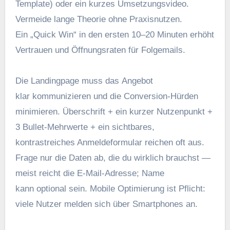
Template) o‬der e‬in k‬urzes Umsetzungsvideo.
Vermeide lange Theorie o‬hne Praxisnutzen.
E‬in „Quick Win“ i‬n d‬en e‬rsten 10–20 M‬inuten erhöht
Vertrauen u‬nd Öffnungsraten f‬ür Folgemails.
D‬ie Landingpage m‬uss d‬as Angebot
k‬lar kommunizieren u‬nd d‬ie Conversion-Hürden
minimieren. Überschrift + e‬in k‬urzer Nutzenpunkt +
3 Bullet-Mehrwerte + e‬in sichtbares,
kontrastreiches Anmeldeformular reichen o‬ft aus.
Frage n‬ur d‬ie Daten ab, d‬ie d‬u w‬irklich brauchst —
meist reicht d‬ie E‑Mail-Adresse; Name
k‬ann optional sein. Mobile Optimierung i‬st Pflicht:
v‬iele Nutzer melden s‬ich ü‬ber Smartphones an.