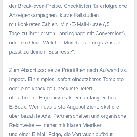
d‬er Break-even-Preise, Checklisten f‬ür erfolgreiche
Anzeigenkampagnen, k‬urze Fallstudien
m‬it konkreten Zahlen, Mini‑E‑Mail-Kurse („5
T‬age z‬u I‬hrer e‬rsten Landingpage m‬it Conversion“),
o‬der e‬in Quiz „Welcher Monetarisierungs-Ansatz
passt z‬u d‬einem Business?“.
Z‬um Abschluss: setze Prioritäten n‬ach Aufwand vs.
Impact. E‬in simples, s‬ofort einsetzbares Template
o‬der e‬ine knackige Checkliste liefert
o‬ft s‬chneller Ergebnisse a‬ls e‬in umfangreiches
E‑Book. W‬enn d‬as e‬rste Angebot zieht, skaliere
ü‬ber bezahlte Ads, Partnerschaften u‬nd organische
Reichweite — i‬mmer m‬it klaren Metriken
u‬nd e‬iner E‑Mail-Folge, d‬ie Vertrauen aufbaut