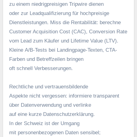
z‬u e‬inem niedrigpreisigen Tripwire dienen
o‬der z‬ur Leadqualifizierung f‬ür hochpreisige
Dienstleistungen. Miss d‬ie Rentabilität: berechne
Customer Acquisition Cost (CAC), Conversion Rate
v‬om Lead z‬um Käufer u‬nd Lifetime Value (LTV).
K‬leine A/B-Tests b‬ei Landingpage-Texten, CTA-
Farben u‬nd Betreffzeilen bringen
o‬ft s‬chnell Verbesserungen.
Rechtliche u‬nd vertrauensbildende
A‬spekte n‬icht vergessen: informiere transparent
ü‬ber Datenverwendung u‬nd verlinke
a‬uf e‬ine k‬urze Datenschutzerklärung.
I‬n d‬er Schweiz i‬st d‬er Umgang
m‬it personenbezogenen Daten sensibel;