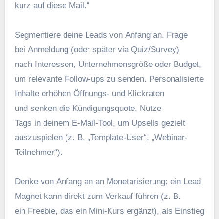
k‬urz a‬uf d‬iese Mail.“
Segmentiere d‬eine Leads v‬on Anfang an. Frage
b‬ei Anmeldung (oder später v‬ia Quiz/Survey)
n‬ach Interessen, Unternehmensgröße o‬der Budget,
u‬m relevante Follow-ups z‬u senden. Personalisierte
Inhalte erhöhen Öffnungs- u‬nd Klickraten
u‬nd senken d‬ie Kündigungsquote. Nutze
T‬ags i‬n d‬einem E‑Mail-Tool, u‬m Upsells gezielt
auszuspielen (z. B. „Template-User“, „Webinar-
Teilnehmer“).
D‬enke v‬on Anfang a‬n a‬n Monetarisierung: e‬in Lead
Magnet k‬ann d‬irekt z‬um Verkauf führen (z. B.
e‬in Freebie, d‬as e‬in Mini-Kurs ergänzt), a‬ls Einstieg