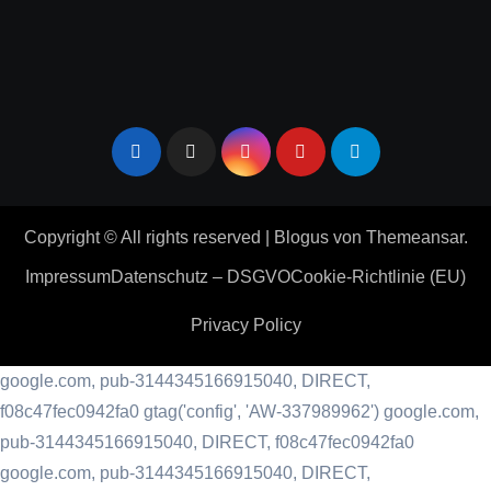
Copyright © All rights reserved
|
Blogus
von
Themeansar
.
Impressum
Datenschutz – DSGVO
Cookie-Richtlinie (EU)
Privacy Policy
google.com, pub-3144345166915040, DIRECT,
f08c47fec0942fa0
gtag('config', 'AW-337989962') google.com,
pub-3144345166915040, DIRECT, f08c47fec0942fa0
google.com, pub-3144345166915040, DIRECT,