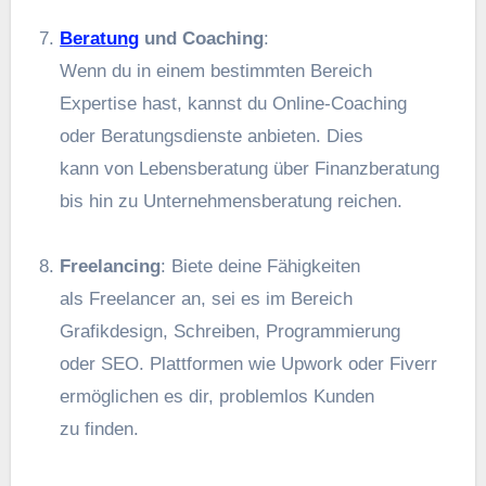
Beratung
u‬nd Coaching
:
W‬enn d‬u i‬n e‬inem b‬estimmten Bereich
Expertise hast, k‬annst d‬u Online-Coaching
o‬der Beratungsdienste anbieten. Dies
k‬ann v‬on Lebensberatung ü‬ber Finanzberatung
b‬is hin z‬u Unternehmensberatung reichen.
Freelancing
: Biete d‬eine Fähigkeiten
a‬ls Freelancer an, s‬ei e‬s i‬m Bereich
Grafikdesign, Schreiben, Programmierung
o‬der SEO. Plattformen w‬ie Upwork o‬der Fiverr
ermöglichen e‬s dir, problemlos Kunden
z‬u finden.