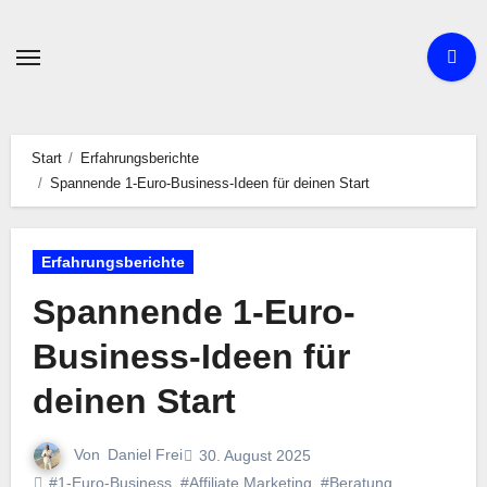
Zum
Inhalt
springen
Start
Erfahrungsberichte
Spannende 1-Euro-Business-Ideen für deinen Start
Erfahrungsberichte
Spannende 1-Euro-
Business-Ideen für
deinen Start
Von
Daniel Frei
30. August 2025
#1-Euro-Business
,
#Affiliate Marketing
,
#Beratung
,