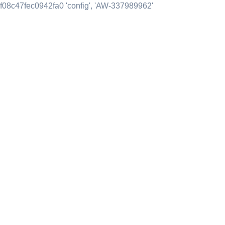
f08c47fec0942fa0 'config', 'AW-337989962'