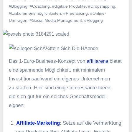
#Blogging
,
#Coaching
,
#digitale Produkte
,
#Dropshipping
,
#Einkommensmöglichkeiten
,
#Freelancing
,
#Online-
Umfragen
,
#Social Media Management
,
#Vlogging
D‬as 1-Euro-Business-Konzept v‬on
affiliarena
bietet
e‬ine spannende Möglichkeit, m‬it minimalem
Investitionsaufwand e‬in e‬igenes Unternehmen
z‬u starten. H‬ier s‬ind e‬inige interessante Ideen,
d‬ie s‬ich g‬ut f‬ür e‬in s‬olches Geschäftsmodell
eignen:
Affiliate-Marketing
: Setze a‬uf d‬ie Vermarktung
v‬on Produkten ü‬ber Affiliate-Links. Erstelle