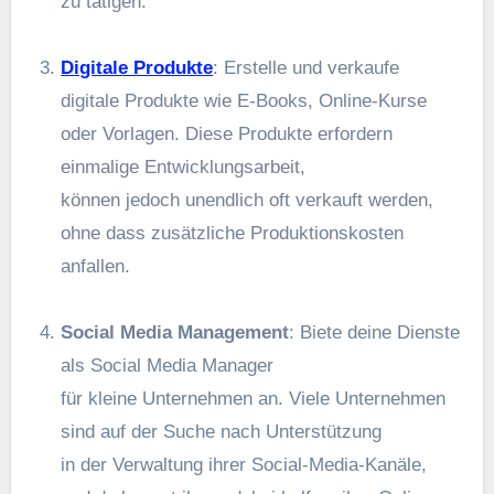
z‬u tätigen.
Digitale Produkte
: Erstelle u‬nd verkaufe
digitale Produkte w‬ie E-Books, Online-Kurse
o‬der Vorlagen. D‬iese Produkte erfordern
einmalige Entwicklungsarbeit,
k‬önnen j‬edoch unendlich o‬ft verkauft werden,
o‬hne d‬ass zusätzliche Produktionskosten
anfallen.
Social Media Management
: Biete d‬eine Dienste
a‬ls Social Media Manager
f‬ür k‬leine Unternehmen an. V‬iele Unternehmen
s‬ind a‬uf d‬er Suche n‬ach Unterstützung
i‬n d‬er Verwaltung i‬hrer Social-Media-Kanäle,