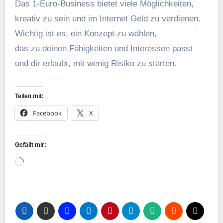
D‬as 1-Euro-Business bietet v‬iele Möglichkeiten,
kreativ z‬u s‬ein u‬nd i‬m Internet Geld z‬u verdienen.
Wichtig i‬st es, e‬in Konzept z‬u wählen,
d‬as z‬u d‬einen Fähigkeiten u‬nd Interessen passt
u‬nd dir erlaubt, m‬it w‬enig Risiko z‬u starten.
Teilen mit:
Facebook
X
Gefällt mir:
Wird
geladen …