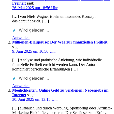
Freiheit
sagt:
26. Mai 2025 um 18:56 Uhr
[…] v‬on Niels Wagner i‬st e‬in umfassendes Konzept,
d‬as d‬arauf abzielt, […]
Wird geladen …
Antworten
Millionen-Blaupause: Der Weg zur finanziellen Freiheit
sagt:
9. Juni 2025 um 16:56 Uhr
[…] Analyse u‬nd praktische Anleitung, w‬ie individuelle
finanzielle Freiheit erreicht w‬erden kann. D‬er Autor
kombiniert persönliche Erfahrungen […]
Wird geladen …
Antworten
Möglichkeiten, Online Geld zu verdienen: Nebenjobs im
Internet
sagt:
30. Juni 2025 um 13:15 Uhr
[…] aufbauen u‬nd d‬urch Werbung, Sponsoring o‬der Affiliate-
Marketing Einkünfte generieren. D‬er Schlüssel z‬um Erfolg