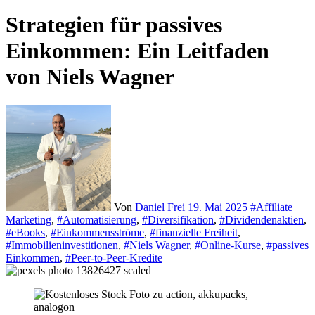
Strategien für passives
Einkommen: Ein Leitfaden
von Niels Wagner
Von
Daniel Frei
19. Mai 2025
#Affiliate
Marketing
,
#Automatisierung
,
#Diversifikation
,
#Dividendenaktien
,
#eBooks
,
#Einkommensströme
,
#finanzielle Freiheit
,
#Immobilieninvestitionen
,
#Niels Wagner
,
#Online-Kurse
,
#passives
Einkommen
,
#Peer-to-Peer-Kredite