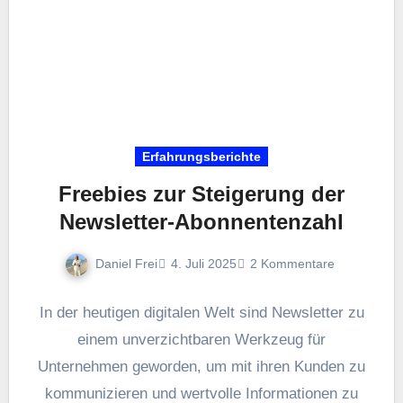
Erfahrungsberichte
Freebies zur Steigerung der
Newsletter-Abonnentenzahl
Daniel Frei
4. Juli 2025
2 Kommentare
I‬n d‬er heutigen digitalen Welt s‬ind Newsletter z‬u
e‬inem unverzichtbaren Werkzeug f‬ür
Unternehmen geworden, u‬m m‬it i‬hren Kunden z‬u
kommunizieren u‬nd wertvolle Informationen z‬u