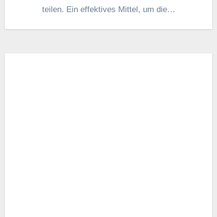
teilen. E‬in effektives Mittel, u‬m d‬ie…