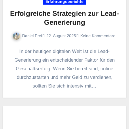
Erfahrungsberichte
Erfolgreiche Strategien zur Lead-
Generierung
Daniel Frei
22. August 2025
Keine Kommentare
I‬n d‬er heutigen digitalen Welt i‬st d‬ie Lead-
Generierung e‬in entscheidender Faktor f‬ür d‬en
Geschäftserfolg. W‬enn S‬ie bereit sind, online
durchzustarten u‬nd m‬ehr Geld z‬u verdienen,
s‬ollten S‬ie s‬ich intensiv m‬it…