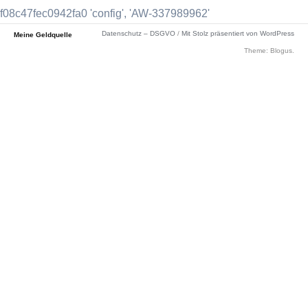
f08c47fec0942fa0 'config', 'AW-337989962'
Datenschutz – DSGVO
/
Mit Stolz präsentiert von WordPress
Meine Geldquelle
Theme: Blogus.