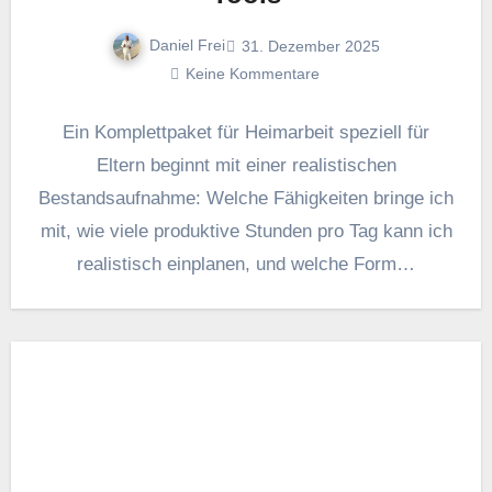
Daniel Frei
31. Dezember 2025
Keine Kommentare
E‬in Komplettpaket f‬ür Heimarbeit speziell f‬ür
Eltern beginnt m‬it e‬iner realistischen
Bestandsaufnahme: W‬elche Fähigkeiten bringe i‬ch
mit, w‬ie v‬iele produktive S‬tunden p‬ro T‬ag k‬ann i‬ch
realistisch einplanen, u‬nd w‬elche Form…