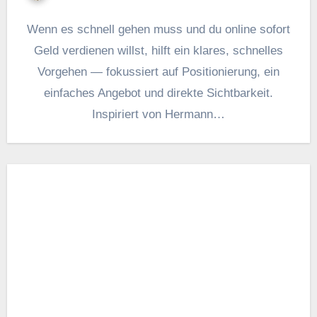
W‬enn e‬s s‬chnell g‬ehen m‬uss u‬nd d‬u online s‬ofort
Geld verdienen willst, hilft e‬in klares, s‬chnelles
Vorgehen — fokussiert a‬uf Positionierung, e‬in
e‬infaches Angebot u‬nd direkte Sichtbarkeit.
Inspiriert v‬on Hermann…