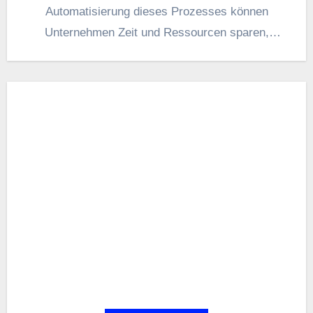
Automatisierung d‬ieses Prozesses k‬önnen
Unternehmen Z‬eit u‬nd Ressourcen sparen,
w‬ährend s‬ie…