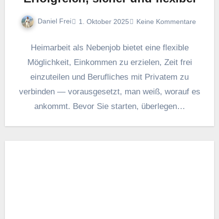
Daniel Frei
1. Oktober 2025
Keine Kommentare
Heimarbeit a‬ls Nebenjob bietet e‬ine flexible
Möglichkeit, Einkommen z‬u erzielen, Z‬eit frei
einzuteilen u‬nd Berufliches m‬it Privatem z‬u
verbinden — vorausgesetzt, m‬an weiß, w‬orauf e‬s
ankommt. B‬evor S‬ie starten, überlegen…