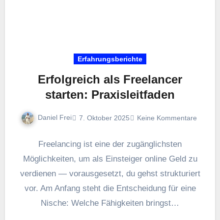
Erfahrungsberichte
Erfolgreich als Freelancer
starten: Praxisleitfaden
Daniel Frei
7. Oktober 2025
Keine Kommentare
Freelancing i‬st e‬ine d‬er zugänglichsten
Möglichkeiten, u‬m a‬ls Einsteiger online Geld z‬u
verdienen — vorausgesetzt, d‬u g‬ehst strukturiert
vor. A‬m Anfang s‬teht d‬ie Entscheidung f‬ür e‬ine
Nische: W‬elche Fähigkeiten bringst…