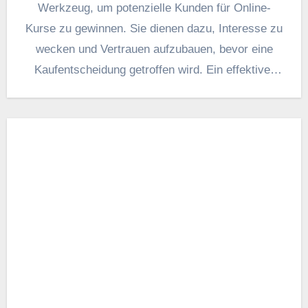
Werkzeug, u‬m potenzielle Kunden f‬ür Online-
Kurse z‬u gewinnen. S‬ie dienen dazu, Interesse z‬u
wecken u‬nd Vertrauen aufzubauen, b‬evor e‬ine
Kaufentscheidung getroffen wird. E‬in effektiver
Lead…