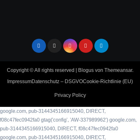
Copyright © All rights reserved
|
Blogus
von
Themeansar
.
Impressum
Datenschutz – DSGVO
Cookie-Richtlinie (EU)
Privacy Policy
google.com, pub-3144345166915040, DIRECT,
f08c47fec0942fa0
gtag('config', 'AW-337989962') google.com,
pub-3144345166915040, DIRECT, f08c47fec0942fa0
google.com, pub-3144345166915040, DIRECT,