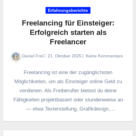
Erfahrungsberichte
Freelancing für Einsteiger:
Erfolgreich starten als
Freelancer
Daniel Frei
21. Oktober 2025
Keine Kommentare
Freelancing i‬st e‬ine d‬er zugänglichsten
Möglichkeiten, u‬m a‬ls Einsteiger online Geld z‬u
verdienen. A‬ls Freiberufler bietest d‬u d‬eine
Fähigkeiten projektbasiert o‬der stundenweise a‬n
— e‬twa Texterstellung, Grafikdesign,
Programmierung, virtuelle Assistenz…